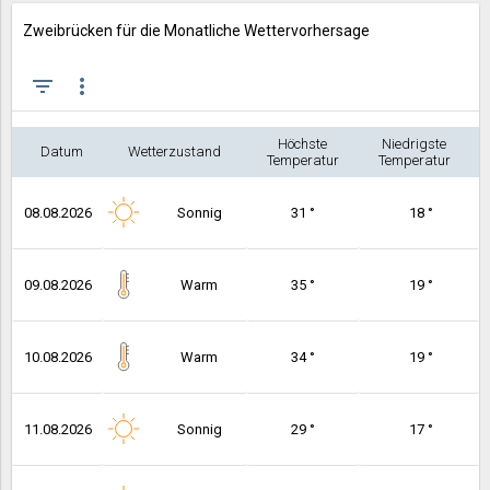
Zweibrücken für die Monatliche Wettervorhersage
filter_list
more_vert
Höchste
Niedrigste
Datum
Wetterzustand
Temperatur
Temperatur
08.08.2026
Sonnig
31 °
18 °
09.08.2026
Warm
35 °
19 °
10.08.2026
Warm
34 °
19 °
11.08.2026
Sonnig
29 °
17 °