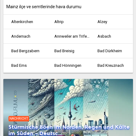
Mainz ilçe ve semtlerinde hava durumu
Altenkirchen
Altrip
Alzey
Andernach
Annweiler am Trifels
Asbach
Bad Bergzabern
Bad Breisig
Bad Dürkheim
Bad Ems
Bad Hönningen
Bad Kreuznach
Bad Marienberg
Bad Neuenahr-Ahrweiler
Bellheim
Bendorf
Bernkastel-Kues
Betzdorf
Bingen am Rhein
Birkenfeld
Bitburg
NACHRICHT
Bobenheim-Roxheim
Bodenheim
Böhl-Iggelheim
Stürmische Böen im Norden, Regen und Kälte
im Süden – Deutsc...