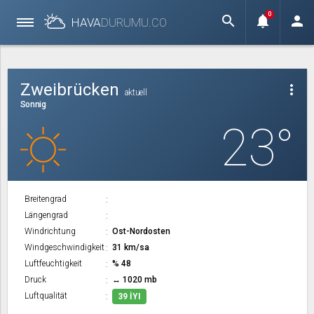
0
search
notifications
person
HAVA
DURUMU.
CO
Zweibrücken
more_vert
aktuell
Sonnig
23°
Breitengrad
Längengrad
Windrichtung
Ost-Nordosten
Windgeschwindigkeit
31 km/sa
Luftfeuchtigkeit
% 48
Druck
↔ 1020 mb
Luftqualität
39 İYI