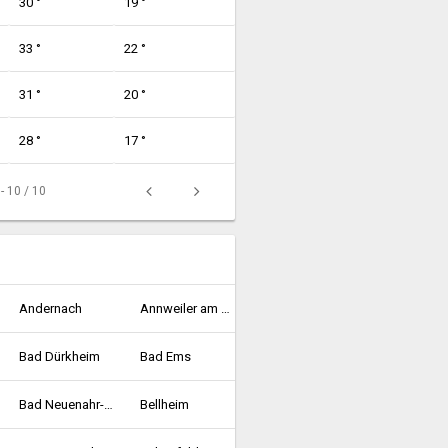
30 °
19 °
33 °
22 °
31 °
20 °
28 °
17 °
 - 10 / 10
Andernach
Annweiler am Trifels
Bad Dürkheim
Bad Ems
Bad Neuenahr-Ahrweiler
Bellheim