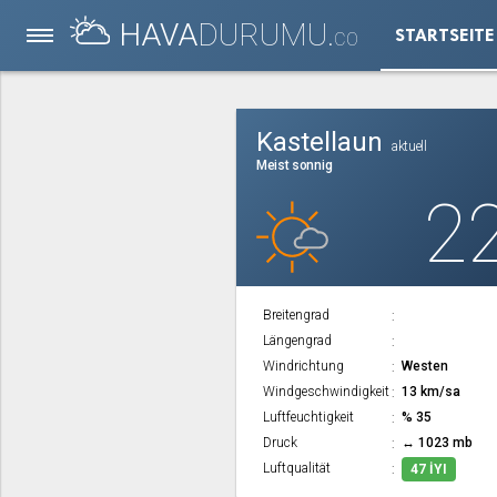
HAVA
DURUMU.
STARTSEITE
CO
Kastellaun
aktuell
Meist sonnig
2
Breitengrad
Längengrad
Windrichtung
Westen
Windgeschwindigkeit
13 km/sa
Luftfeuchtigkeit
% 35
Druck
↔ 1023 mb
Luftqualität
47 İYI