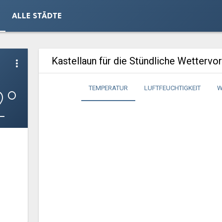
ALLE STÄDTE
Kastellaun für die Stündliche Wettervo
more_vert
2°
TEMPERATUR
LUFTFEUCHTIGKEIT
W