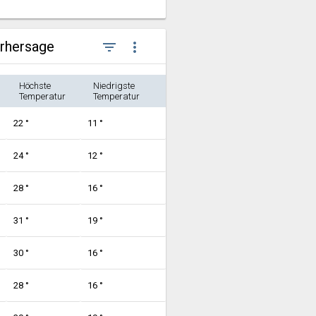
orhersage
filter_list
more_vert
Höchste
Niedrigste
Temperatur
Temperatur
22 °
11 °
24 °
12 °
28 °
16 °
31 °
19 °
30 °
16 °
28 °
16 °