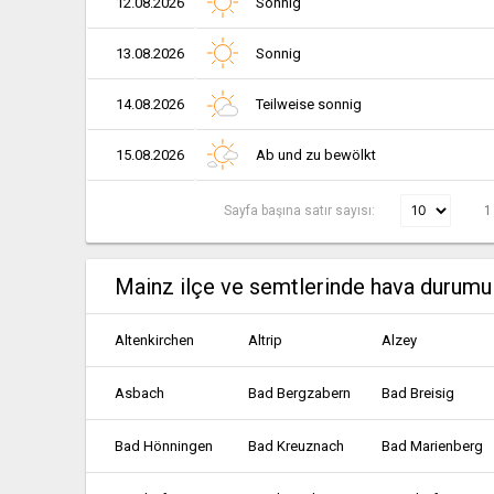
12.08.2026
Sonnig
13.08.2026
Sonnig
14.08.2026
Teilweise sonnig
15.08.2026
Ab und zu bewölkt
Sayfa başına satır sayısı:
1
Mainz ilçe ve semtlerinde hava durumu
Altenkirchen
Altrip
Alzey
Asbach
Bad Bergzabern
Bad Breisig
Bad Hönningen
Bad Kreuznach
Bad Marienberg