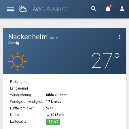
0
search
notifications
person
HAVA
DURUMU.
CO
Nackenheim
more_vert
aktuell
Sonnig
27°
Breitengrad
Längengrad
Windrichtung
Kibla-Südost
Windgeschwindigkeit
17 km/sa
Luftfeuchtigkeit
% 41
Druck
↔ 1015 mb
Luftqualität
39 İYI