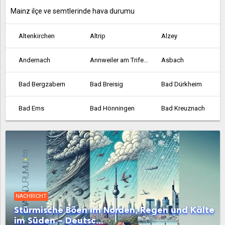
Mainz ilçe ve semtlerinde hava durumu
Altenkirchen
Altrip
Alzey
Andernach
Annweiler am Trifels
Asbach
Bad Bergzabern
Bad Breisig
Bad Dürkheim
Bad Ems
Bad Hönningen
Bad Kreuznach
Bad Marienberg
Bad Neuenahr-Ahrweiler
Bellheim
Bendorf
Bernkastel-Kues
Betzdorf
Bingen am Rhein
Birkenfeld
Bitburg
NACHRICHT
Bobenheim-Roxheim
Bodenheim
Böhl-Iggelheim
Stürmische Böen im Norden, Regen und Kälte
im Süden – Deutsc...