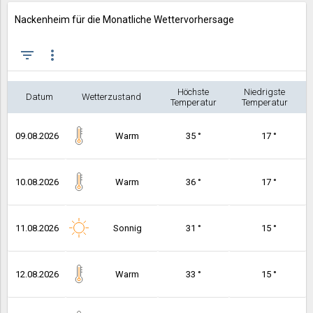
Nackenheim für die Monatliche Wettervorhersage
filter_list
more_vert
Höchste
Niedrigste
Datum
Wetterzustand
Temperatur
Temperatur
09.08.2026
Warm
35 °
17 °
10.08.2026
Warm
36 °
17 °
11.08.2026
Sonnig
31 °
15 °
12.08.2026
Warm
33 °
15 °