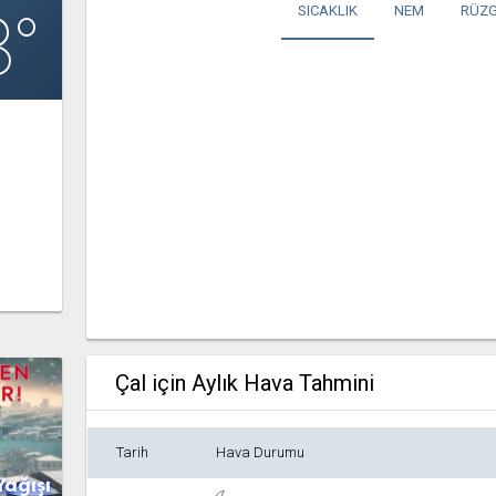
8°
SICAKLIK
NEM
RÜZG
Çal için Aylık Hava Tahmini
Tarih
Hava Durumu
Yağışı