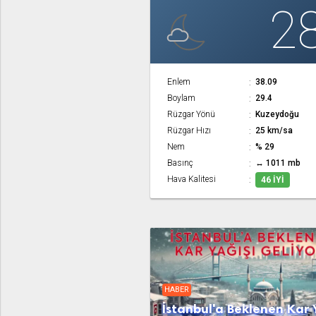
2
Enlem
38.09
Boylam
29.4
Rüzgar Yönü
Kuzeydoğu
Rüzgar Hızı
25 km/sa
Nem
% 29
Basınç
↔ 1011 mb
Hava Kalitesi
46 İYI
HABER
İstanbul'a Beklenen Kar 