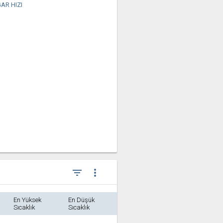
AR HIZI
filter_list
more_vert
En Yüksek
En Düşük
Sıcaklık
Sıcaklık