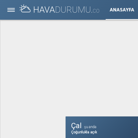
HAVA
DURUMU.
ANASAYFA
CO
Çal
şu anda
Çoğunlukla açık