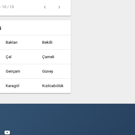
 - 10 / 10
u
Baklan
Bekilli
Çal
Çameli
Geriçam
Güney
Karagöl
Kızılcabölük
Tavas
Yeşilyuva