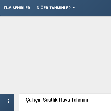
arrow_drop_down
TÜM ŞEHIRLER
DIĞER TAHMINLER
Çal için Saatlik Hava Tahmini
more_vert