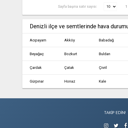
Sayfa başına satır sayısı:
1
Denizli ilçe ve semtlerinde hava durum
Acıpayam
Akköy
Babadağ
Beyağaç
Bozkurt
Buldan
Çardak
Çatak
Çivril
Gürpınar
Honaz
Kale
Olukbaşı
Pamukkale
Sarayköy
TAKIP EDIN!