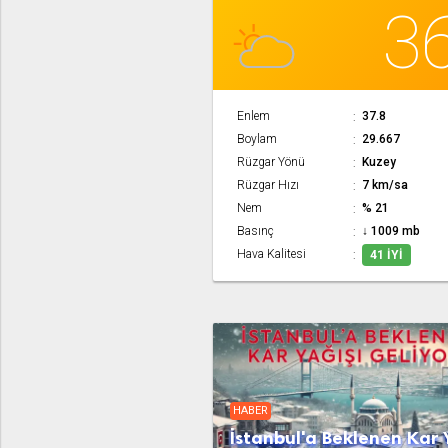
3
Enlem
37.8
Boylam
29.667
Rüzgar Yönü
Kuzey
Rüzgar Hızı
7 km/sa
Nem
% 21
Basınç
↓ 1009 mb
Hava Kalitesi
41 İYI
HABER
İstanbul'a Beklenen Kar 