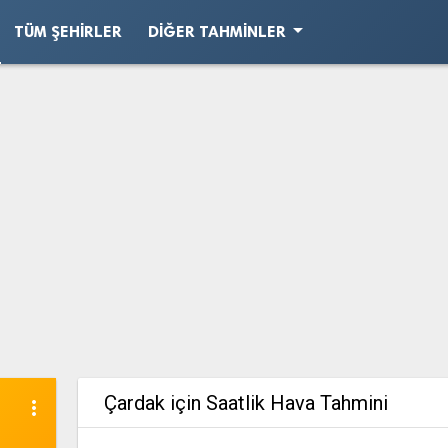
arrow_drop_down
TÜM ŞEHIRLER
DIĞER TAHMINLER
Çardak için Saatlik Hava Tahmini
more_vert