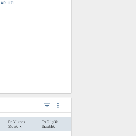
AR HIZI
filter_list
more_vert
En Yüksek
En Düşük
Sıcaklık
Sıcaklık