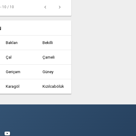
 - 10 / 10
u
Baklan
Bekilli
Çal
Çameli
Geriçam
Güney
Karagöl
Kızılcabölük
Tavas
Yeşilyuva