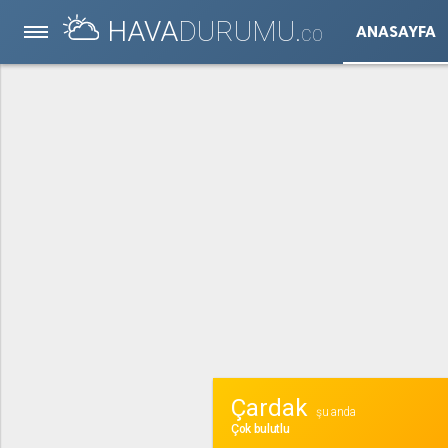
HAVA
DURUMU.
ANASAYFA
CO
Çardak
şu anda
Çok bulutlu