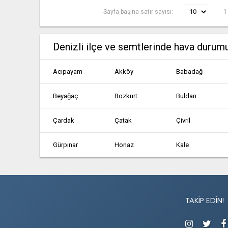
Sayfa başına satır sayısı:
1
Denizli ilçe ve semtlerinde hava durum
Acıpayam
Akköy
Babadağ
Beyağaç
Bozkurt
Buldan
Çardak
Çatak
Çivril
Gürpınar
Honaz
Kale
Olukbaşı
Pamukkale
Sarayköy
TAKIP EDIN!