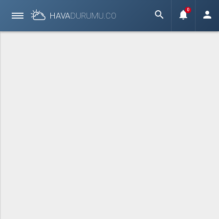
0
search
notifications
person
HAVA
DURUMU.
CO