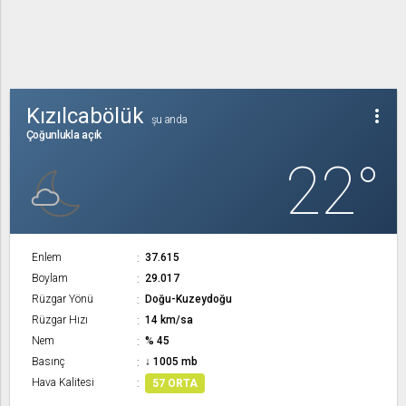
Kızılcabölük
more_vert
şu anda
Çoğunlukla açık
22°
Enlem
37.615
Boylam
29.017
Rüzgar Yönü
Doğu-Kuzeydoğu
Rüzgar Hızı
14 km/sa
Nem
% 45
Basınç
↓ 1005 mb
Hava Kalitesi
57 ORTA