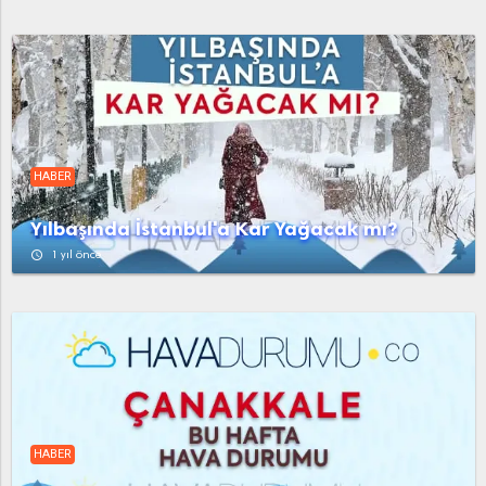
HABER
Yılbaşında İstanbul'a Kar Yağacak mı?
access_time
1 yıl önce
HABER