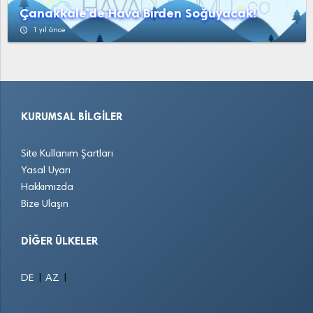
Çanakkale'de Hava Birden Soğuyacak!
access_time
1 yıl önce
KURUMSAL BILGILER
Site Kullanım Şartları
Yasal Uyarı
Hakkımızda
Bize Ulaşın
DIĞER ÜLKELER
|
|
DE
AZ