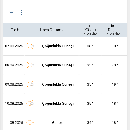
filter_list
more_vert
En
En
Tarih
Hava Durumu
Yüksek
Düşük
Sıcaklık
Sıcaklık
07.08.2026
Çoğunlukla Güneşli
36 °
18 °
08.08.2026
Çoğunlukla Güneşli
35 °
20 °
09.08.2026
Çoğunlukla Güneşli
35 °
19 °
10.08.2026
Çoğunlukla Güneşli
35 °
18 °
11.08.2026
Güneşli
34 °
18 °