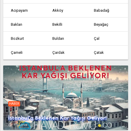
Acıpayam
Akköy
Babadağ
Baklan
Bekilli
Beyağaç
Bozkurt
Buldan
Çal
Çameli
Çardak
Çatak
Çivril
Geriçam
Güney
Gürpınar
Honaz
Kale
Karagöl
Kızılcabölük
Olukbaşı
HABER
Pamukkale
Sarayköy
Tavas
İstanbul'a Beklenen Kar Yağışı Geliyor!
Yeşilyuva
access_time
1 yıl önce