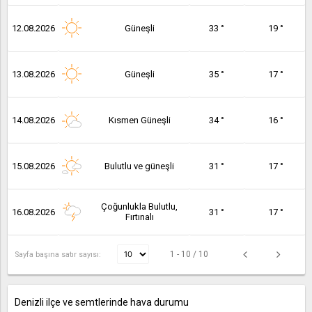
12.08.2026
Güneşli
33 °
19 °
13.08.2026
Güneşli
35 °
17 °
14.08.2026
Kısmen Güneşli
34 °
16 °
15.08.2026
Bulutlu ve güneşli
31 °
17 °
Çoğunlukla Bulutlu,
16.08.2026
31 °
17 °
Fırtınalı
1 - 10 / 10
Sayfa başına satır sayısı:
Denizli ilçe ve semtlerinde hava durumu