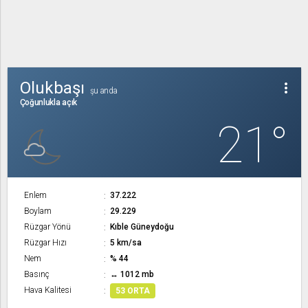
Olukbaşı
more_vert
şu anda
Çoğunlukla açık
21°
Enlem
37.222
Boylam
29.229
Rüzgar Yönü
Kıble Güneydoğu
Rüzgar Hızı
5 km/sa
Nem
% 44
Basınç
↔ 1012 mb
Hava Kalitesi
53 ORTA