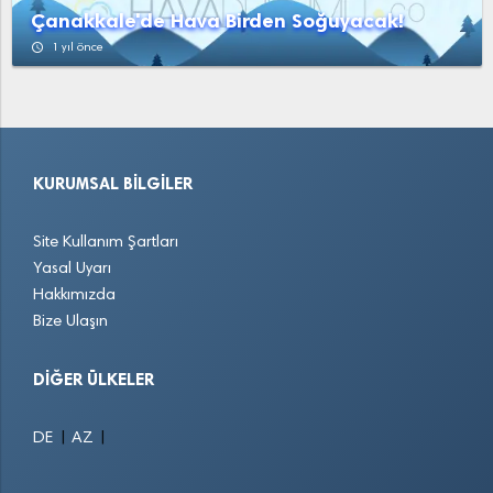
Çanakkale'de Hava Birden Soğuyacak!
access_time
1 yıl önce
KURUMSAL BILGILER
Site Kullanım Şartları
Yasal Uyarı
Hakkımızda
Bize Ulaşın
DIĞER ÜLKELER
|
|
DE
AZ