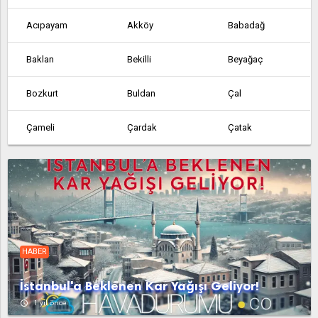
Acıpayam
Akköy
Babadağ
Baklan
Bekilli
Beyağaç
Bozkurt
Buldan
Çal
Çameli
Çardak
Çatak
Çivril
Geriçam
Güney
Gürpınar
Honaz
Kale
Karagöl
Kızılcabölük
Olukbaşı
HABER
Pamukkale
Sarayköy
Tavas
İstanbul'a Beklenen Kar Yağışı Geliyor!
Yeşilyuva
access_time
1 yıl önce