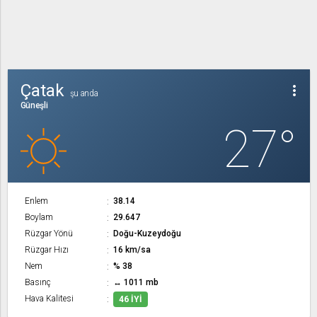
Çatak
more_vert
şu anda
Güneşli
27°
Enlem
38.14
Boylam
29.647
Rüzgar Yönü
Doğu-Kuzeydoğu
Rüzgar Hızı
16 km/sa
Nem
% 38
Basınç
↔ 1011 mb
Hava Kalitesi
46 İYI