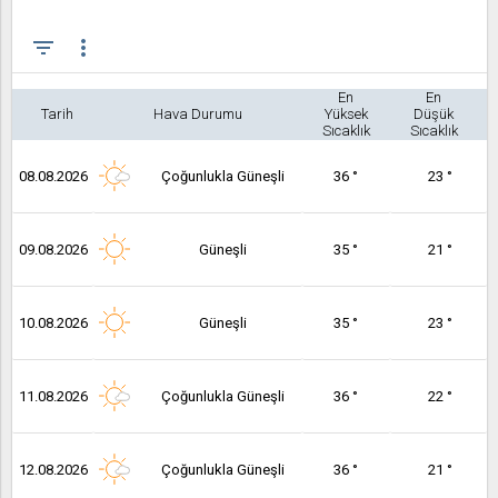
filter_list
more_vert
En
En
Tarih
Hava Durumu
Yüksek
Düşük
Sıcaklık
Sıcaklık
08.08.2026
Çoğunlukla Güneşli
36 °
23 °
09.08.2026
Güneşli
35 °
21 °
10.08.2026
Güneşli
35 °
23 °
11.08.2026
Çoğunlukla Güneşli
36 °
22 °
12.08.2026
Çoğunlukla Güneşli
36 °
21 °