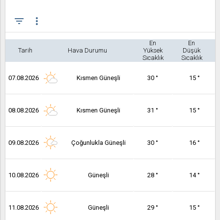
filter_list
more_vert
En
En
Tarih
Hava Durumu
Yüksek
Düşük
Sıcaklık
Sıcaklık
07.08.2026
Kısmen Güneşli
30 °
15 °
08.08.2026
Kısmen Güneşli
31 °
15 °
09.08.2026
Çoğunlukla Güneşli
30 °
16 °
10.08.2026
Güneşli
28 °
14 °
11.08.2026
Güneşli
29 °
15 °