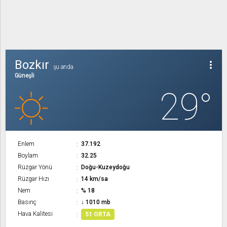
Bozkır
more_vert
şu anda
Güneşli
29°
Enlem
37.192
Boylam
32.25
Rüzgar Yönü
Doğu-Kuzeydoğu
Rüzgar Hızı
14 km/sa
Nem
% 18
Basınç
↓ 1010 mb
Hava Kalitesi
51 ORTA