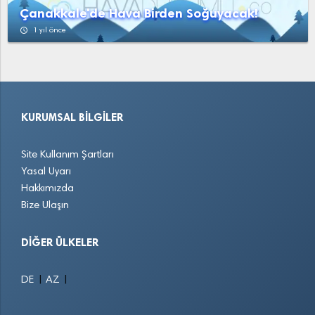
YukarıAğzıaçık
Yunak
Çanakkale'de Hava Birden Soğuyacak!
access_time
1 yıl önce
KURUMSAL BILGILER
Site Kullanım Şartları
Yasal Uyarı
Hakkımızda
Bize Ulaşın
DIĞER ÜLKELER
|
|
DE
AZ