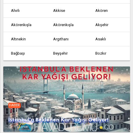
Ahırlı
Akkise
Akören
Akörenkışla
Akörenkışla
Akşehir
Altınekin
Argıthanı
Asaklı
Bağbaşı
Beyşehir
Bozkır
Çakmak
Çeltik
Çeşmelisebil
Cihanbeyli
Çumra
Derbent
Derebucak
Dineksaray
Doğanbey
HABER
Doğanhisar
Dokuzatlı
Emirgazi
İstanbul'a Beklenen Kar Yağışı Geliyor!
Ereğli
Gölören
Hadim
access_time
1 yıl önce