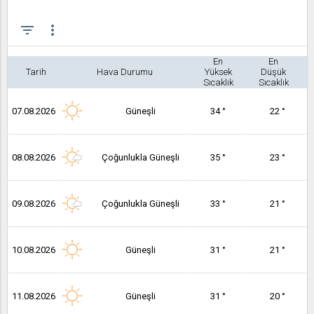
filter_list
more_vert
En
En
Tarih
Hava Durumu
Yüksek
Düşük
Sıcaklık
Sıcaklık
07.08.2026
Güneşli
34 °
22 °
08.08.2026
Çoğunlukla Güneşli
35 °
23 °
09.08.2026
Çoğunlukla Güneşli
33 °
21 °
10.08.2026
Güneşli
31 °
21 °
11.08.2026
Güneşli
31 °
20 °