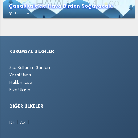
YukarıAğzıaçık
Yunak
Çanakkale'de Hava Birden Soğuyacak!
access_time
1 yıl önce
KURUMSAL BILGILER
Site Kullanım Şartları
Yasal Uyarı
Hakkımızda
Bize Ulaşın
DIĞER ÜLKELER
|
|
DE
AZ