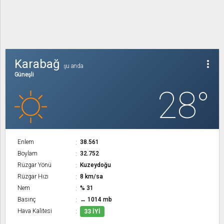
Karabağ
more_vert
şu anda
Güneşli
28°
Enlem
38.561
Boylam
32.752
Rüzgar Yönü
Kuzeydoğu
Rüzgar Hızı
8 km/sa
Nem
% 31
Basınç
↔ 1014 mb
Hava Kalitesi
33 İYI