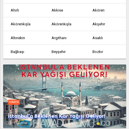
Ahırlı
Akkise
Akören
Akörenkışla
Akörenkışla
Akşehir
Altınekin
Argıthanı
Asaklı
Bağbaşı
Beyşehir
Bozkır
Çakmak
Çeltik
Çeşmelisebil
Cihanbeyli
Çumra
Derbent
Derebucak
Dineksaray
Doğanbey
HABER
Doğanhisar
Dokuzatlı
Emirgazi
İstanbul'a Beklenen Kar Yağışı Geliyor!
Ereğli
Gölören
Hadim
access_time
1 yıl önce