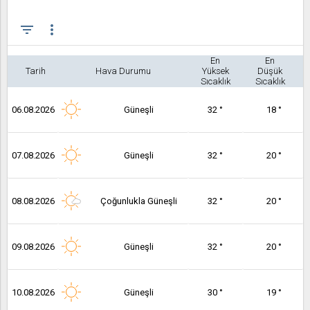
filter_list
more_vert
En
En
Tarih
Hava Durumu
Yüksek
Düşük
Sıcaklık
Sıcaklık
06.08.2026
Güneşli
32 °
18 °
07.08.2026
Güneşli
32 °
20 °
08.08.2026
Çoğunlukla Güneşli
32 °
20 °
09.08.2026
Güneşli
32 °
20 °
10.08.2026
Güneşli
30 °
19 °