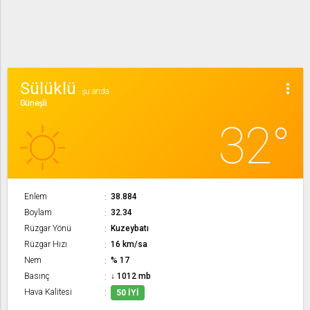
Sülüklü
more_vert
şu anda
Güneşli
32°
Enlem
38.884
Boylam
32.34
Rüzgar Yönü
Kuzeybatı
Rüzgar Hızı
16 km/sa
Nem
% 17
Basınç
↓ 1012 mb
Hava Kalitesi
50 İYI