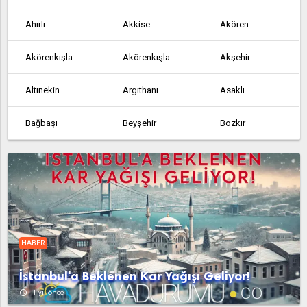
Ahırlı
Akkise
Akören
Akörenkışla
Akörenkışla
Akşehir
Altınekin
Argıthanı
Asaklı
Bağbaşı
Beyşehir
Bozkır
Çakmak
Çeltik
Çeşmelisebil
Cihanbeyli
Çumra
Derbent
Derebucak
Dineksaray
Doğanbey
HABER
Doğanhisar
Dokuzatlı
Emirgazi
İstanbul'a Beklenen Kar Yağışı Geliyor!
Ereğli
Gölören
Hadim
access_time
1 yıl önce