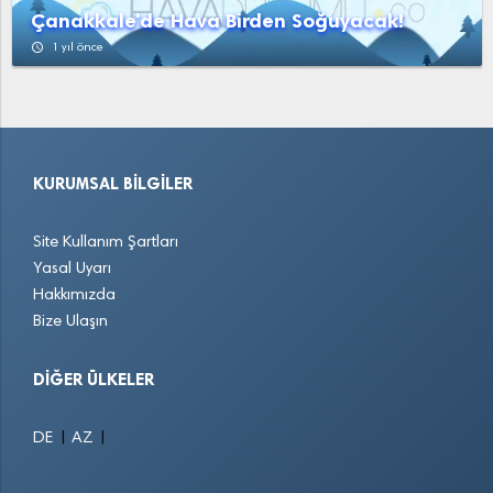
YukarıAğzıaçık
Yunak
Çanakkale'de Hava Birden Soğuyacak!
access_time
1 yıl önce
KURUMSAL BILGILER
Site Kullanım Şartları
Yasal Uyarı
Hakkımızda
Bize Ulaşın
DIĞER ÜLKELER
|
|
DE
AZ