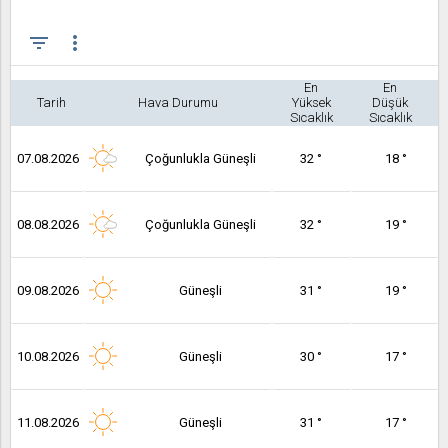
filter_list
more_vert
En
En
Tarih
Hava Durumu
Yüksek
Düşük
Sıcaklık
Sıcaklık
07.08.2026
Çoğunlukla Güneşli
32 °
18 °
08.08.2026
Çoğunlukla Güneşli
32 °
19 °
09.08.2026
Güneşli
31 °
19 °
10.08.2026
Güneşli
30 °
17 °
11.08.2026
Güneşli
31 °
17 °