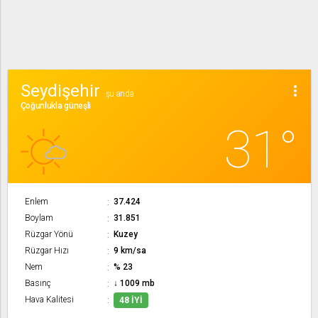
Seydişehir
more_vert
şu anda
Çoğunlukla güneşli
31°
Enlem
37.424
Boylam
31.851
Rüzgar Yönü
Kuzey
Rüzgar Hızı
9 km/sa
Nem
% 23
Basınç
↓ 1009 mb
Hava Kalitesi
48 İYI