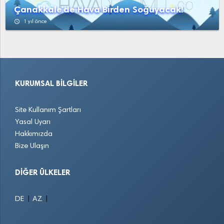
YukarıAğzıaçık
Yunak
Çanakkale'de Hava Birden Soğuyacak!
access_time
1 yıl önce
KURUMSAL BILGILER
Site Kullanım Şartları
Yasal Uyarı
Hakkımızda
Bize Ulaşın
DIĞER ÜLKELER
|
|
DE
AZ