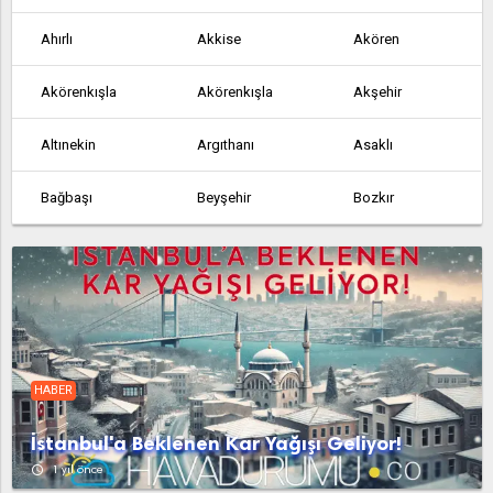
Ahırlı
Akkise
Akören
Akörenkışla
Akörenkışla
Akşehir
Altınekin
Argıthanı
Asaklı
Bağbaşı
Beyşehir
Bozkır
Çakmak
Çeltik
Çeşmelisebil
Cihanbeyli
Çumra
Derbent
Derebucak
Dineksaray
Doğanbey
HABER
Doğanhisar
Dokuzatlı
Emirgazi
İstanbul'a Beklenen Kar Yağışı Geliyor!
Ereğli
Gölören
Hadim
access_time
1 yıl önce