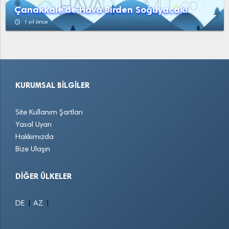
YukarıAğzıaçık
Yunak
Çanakkale'de Hava Birden Soğuyacak!
access_time
1 yıl önce
KURUMSAL BILGILER
Site Kullanım Şartları
Yasal Uyarı
Hakkımızda
Bize Ulaşın
DIĞER ÜLKELER
|
|
DE
AZ