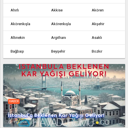
Ahırlı
Akkise
Akören
Akörenkışla
Akörenkışla
Akşehir
Altınekin
Argıthanı
Asaklı
Bağbaşı
Beyşehir
Bozkır
Çakmak
Çeltik
Çeşmelisebil
Cihanbeyli
Çumra
Derbent
Derebucak
Dineksaray
Doğanbey
HABER
Doğanhisar
Dokuzatlı
Emirgazi
İstanbul'a Beklenen Kar Yağışı Geliyor!
Ereğli
Gölören
Hadim
access_time
1 yıl önce