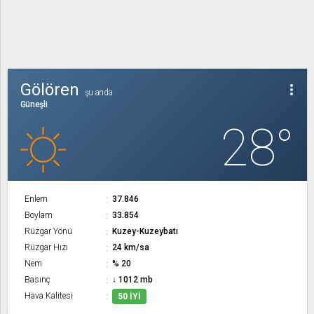
Gölören
more_vert
şu anda
Güneşli
28°
Enlem
37.846
Boylam
33.854
Rüzgar Yönü
Kuzey-Kuzeybatı
Rüzgar Hızı
24 km/sa
Nem
% 20
Basınç
↓ 1012 mb
Hava Kalitesi
50 İYI