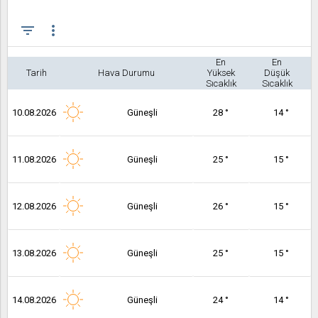
filter_list
more_vert
En
En
Tarih
Hava Durumu
Yüksek
Düşük
Sıcaklık
Sıcaklık
10.08.2026
Güneşli
28 °
14 °
11.08.2026
Güneşli
25 °
15 °
12.08.2026
Güneşli
26 °
15 °
13.08.2026
Güneşli
25 °
15 °
14.08.2026
Güneşli
24 °
14 °