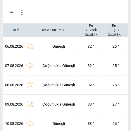
filter_list
more_vert
En
En
Tarih
Hava Durumu
Yüksek
Düşük
Sıcaklık
Sıcaklık
06.08.2026
Güneşli
32 °
25 °
07.08.2026
Çoğunlukla Güneşli
32 °
25 °
08.08.2026
Çoğunlukla Güneşli
32 °
26 °
09.08.2026
Çoğunlukla Güneşli
33 °
27 °
10.08.2026
Güneşli
33 °
26 °