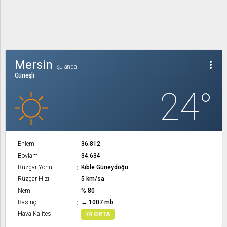
Mersin
more_vert
şu anda
Güneşli
24°
Enlem
36.812
Boylam
34.634
Rüzgar Yönü
Kıble Güneydoğu
Rüzgar Hızı
5 km/sa
Nem
% 80
Basınç
↔ 1007 mb
Hava Kalitesi
74 ORTA