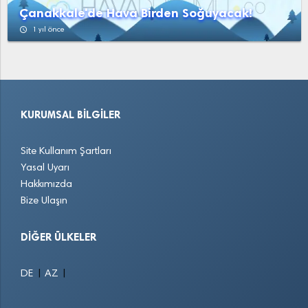
Çanakkale'de Hava Birden Soğuyacak!
access_time
1 yıl önce
KURUMSAL BILGILER
Site Kullanım Şartları
Yasal Uyarı
Hakkımızda
Bize Ulaşın
DIĞER ÜLKELER
|
|
DE
AZ