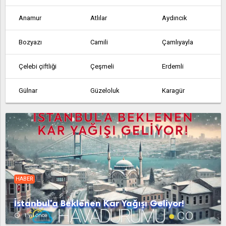
Anamur
Atlılar
Aydıncık
Bozyazı
Camili
Çamlıyayla
Çelebi çiftliği
Çeşmeli
Erdemli
Gülnar
Güzeloluk
Karagür
Kargıcak
Masat
Mezitli
Mut
Silifke
Tarsus
Taşucu
Tömük
Yaramış
HABER
Yenice
Yenice
İstanbul'a Beklenen Kar Yağışı Geliyor!
access_time
1 yıl önce