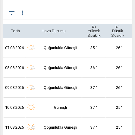
filter_list
more_vert
En
En
Tarih
Hava Durumu
Yüksek
Düşük
Sıcaklık
Sıcaklık
07.08.2026
Çoğunlukla Güneşli
35 °
26 °
08.08.2026
Çoğunlukla Güneşli
36 °
26 °
09.08.2026
Çoğunlukla Güneşli
37 °
26 °
10.08.2026
Güneşli
37 °
25 °
11.08.2026
Çoğunlukla Güneşli
37 °
25 °