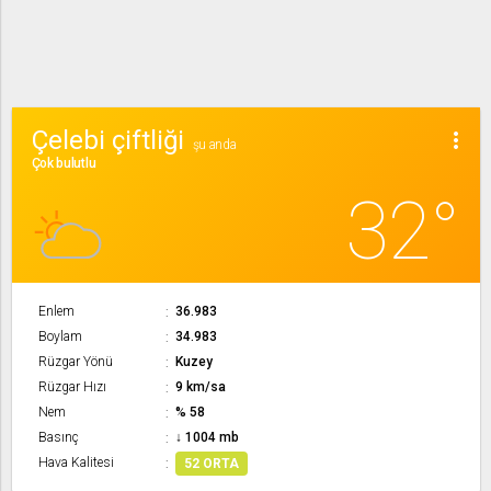
Çelebi çiftliği
more_vert
şu anda
Çok bulutlu
32°
Enlem
36.983
Boylam
34.983
Rüzgar Yönü
Kuzey
Rüzgar Hızı
9 km/sa
Nem
% 58
Basınç
↓ 1004 mb
Hava Kalitesi
52 ORTA