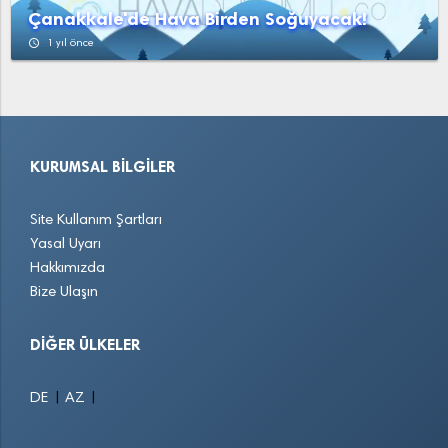
Çanakkale'de Hava Birden Soğuyacak!
access_time
1 yıl önce
KURUMSAL BILGILER
Site Kullanım Şartları
Yasal Uyarı
Hakkımızda
Bize Ulaşın
DIĞER ÜLKELER
|
|
DE
AZ