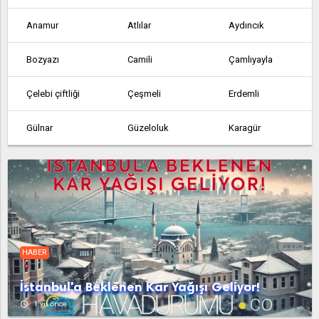
Anamur
Atlılar
Aydıncık
Bozyazı
Camili
Çamlıyayla
Çelebi çiftliği
Çeşmeli
Erdemli
Gülnar
Güzeloluk
Karagür
Kargıcak
Masat
Mezitli
Mut
Silifke
Tarsus
Taşucu
Tömük
Yaramış
HABER
Yenice
Yenice
İstanbul'a Beklenen Kar Yağışı Geliyor!
access_time
1 yıl önce