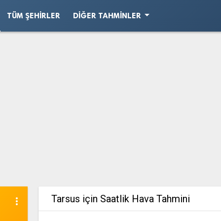
arrow_drop_down
TÜM ŞEHIRLER
DIĞER TAHMINLER
Tarsus için Saatlik Hava Tahmini
more_vert