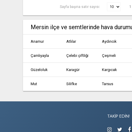
Sayfa başına satır sayısı:
1
Mersin ilçe ve semtlerinde hava durum
Anamur
Atlılar
Aydıncık
Çamlıyayla
Çelebi çiftliği
Çeşmeli
Güzeloluk
Karagür
Kargıcak
Mut
Silifke
Tarsus
Yaramış
Yenice
Yenice
TAKIP EDIN!