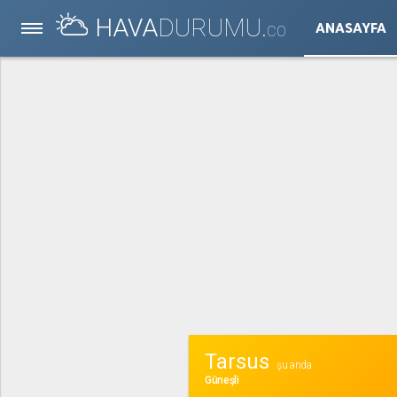
HAVA
DURUMU.
ANASAYFA
CO
Tarsus
şu anda
Güneşli