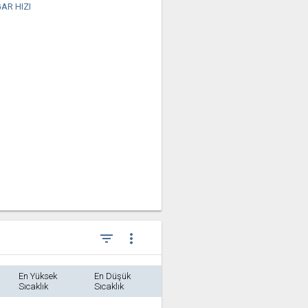
AR HIZI
filter_list
more_vert
En Yüksek
En Düşük
Sıcaklık
Sıcaklık