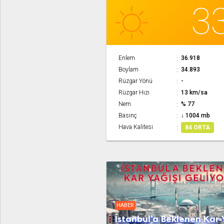
3
Enlem
36.918
Boylam
34.893
Rüzgar Yönü
-
Rüzgar Hızı
13 km/sa
Nem
% 77
Basınç
↓ 1004 mb
Hava Kalitesi
84 ORTA
HABER
İstanbul'a Beklenen Kar 