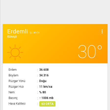
Erdemli
more_vert
şu anda
Güneşli
30°
Enlem
36.608
Boylam
34.316
Rüzgar Yönü
Doğu
Rüzgar Hızı
11 km/sa
Nem
% 80
Basınç
↑ 1006 mb
Hava Kalitesi
63 ORTA