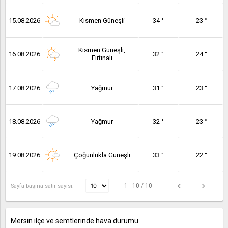
15.08.2026
Kısmen Güneşli
34 °
23 °
Kısmen Güneşli,
16.08.2026
32 °
24 °
Fırtınalı
17.08.2026
Yağmur
31 °
23 °
18.08.2026
Yağmur
32 °
23 °
19.08.2026
Çoğunlukla Güneşli
33 °
22 °
1 - 10 / 10
Sayfa başına satır sayısı:
Mersin ilçe ve semtlerinde hava durumu