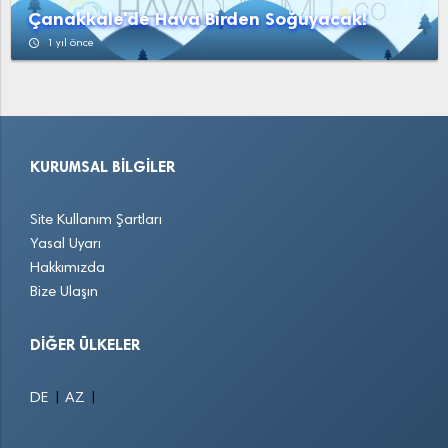
Çanakkale'de Hava Birden Soğuyacak!
access_time
1 yıl önce
KURUMSAL BILGILER
Site Kullanım Şartları
Yasal Uyarı
Hakkımızda
Bize Ulaşın
DIĞER ÜLKELER
|
|
DE
AZ