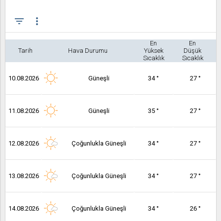
filter_list
more_vert
En
En
Tarih
Hava Durumu
Yüksek
Düşük
Sıcaklık
Sıcaklık
10.08.2026
Güneşli
34 °
27 °
11.08.2026
Güneşli
35 °
27 °
12.08.2026
Çoğunlukla Güneşli
34 °
27 °
13.08.2026
Çoğunlukla Güneşli
34 °
27 °
14.08.2026
Çoğunlukla Güneşli
34 °
26 °