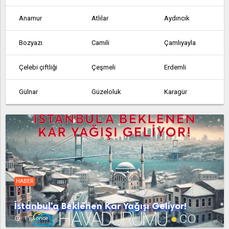
Anamur
Atlılar
Aydıncık
Bozyazı
Camili
Çamlıyayla
Çelebi çiftliği
Çeşmeli
Erdemli
Gülnar
Güzeloluk
Karagür
Kargıcak
Masat
Mezitli
Mut
Silifke
Tarsus
Taşucu
Tömük
Yaramış
HABER
Yenice
Yenice
İstanbul'a Beklenen Kar Yağışı Geliyor!
access_time
1 yıl önce