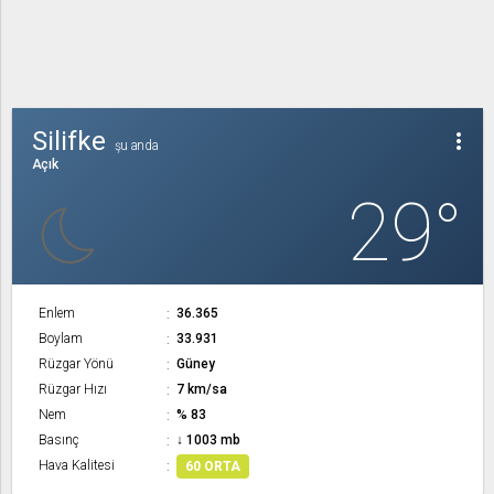
Silifke
more_vert
şu anda
Açık
29°
Enlem
36.365
Boylam
33.931
Rüzgar Yönü
Güney
Rüzgar Hızı
7 km/sa
Nem
% 83
Basınç
↓ 1003 mb
Hava Kalitesi
60 ORTA