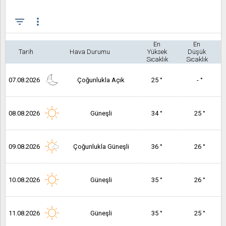
filter_list
more_vert
En
En
Tarih
Hava Durumu
Yüksek
Düşük
Sıcaklık
Sıcaklık
07.08.2026
Çoğunlukla Açık
25 °
- °
08.08.2026
Güneşli
34 °
25 °
09.08.2026
Çoğunlukla Güneşli
36 °
26 °
10.08.2026
Güneşli
35 °
26 °
11.08.2026
Güneşli
35 °
25 °