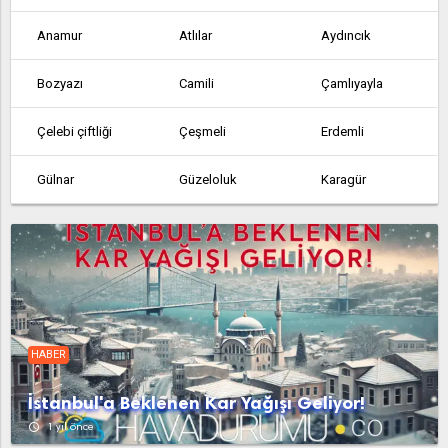
Anamur
Atlılar
Aydıncık
Bozyazı
Camili
Çamlıyayla
Çelebi çiftliği
Çeşmeli
Erdemli
Gülnar
Güzeloluk
Karagür
Kargıcak
Masat
Mezitli
Mut
Silifke
Tarsus
Taşucu
Tömük
Yaramış
HABER
Yenice
Yenice
İstanbul'a Beklenen Kar Yağışı Geliyor!
access_time
1 yıl önce