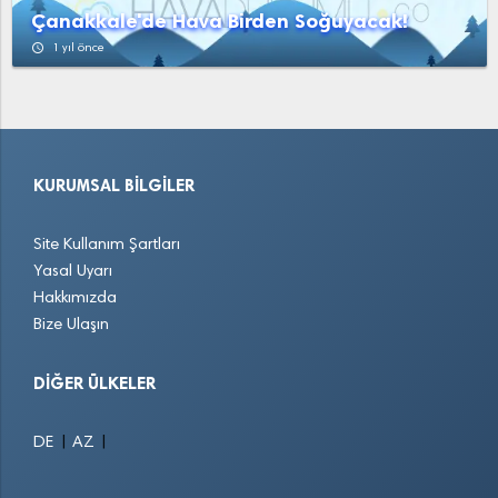
Çanakkale'de Hava Birden Soğuyacak!
access_time
1 yıl önce
KURUMSAL BILGILER
Site Kullanım Şartları
Yasal Uyarı
Hakkımızda
Bize Ulaşın
DIĞER ÜLKELER
|
|
DE
AZ