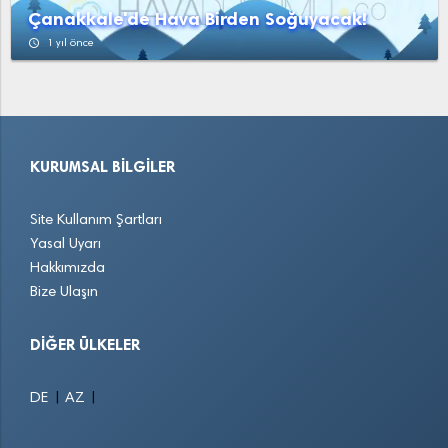
Çanakkale'de Hava Birden Soğuyacak!
access_time
1 yıl önce
KURUMSAL BILGILER
Site Kullanım Şartları
Yasal Uyarı
Hakkımızda
Bize Ulaşın
DIĞER ÜLKELER
|
|
DE
AZ