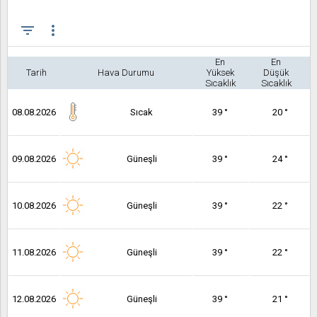
filter_list
more_vert
En
En
Tarih
Hava Durumu
Yüksek
Düşük
Sıcaklık
Sıcaklık
08.08.2026
Sıcak
39 °
20 °
09.08.2026
Güneşli
39 °
24 °
10.08.2026
Güneşli
39 °
22 °
11.08.2026
Güneşli
39 °
22 °
12.08.2026
Güneşli
39 °
21 °