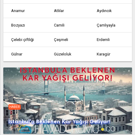
Anamur
Atlılar
Aydıncık
Bozyazı
Camili
Çamlıyayla
Çelebi çiftliği
Çeşmeli
Erdemli
Gülnar
Güzeloluk
Karagür
Kargıcak
Masat
Mezitli
Mut
Silifke
Tarsus
Taşucu
Tömük
Yaramış
HABER
Yenice
Yenice
İstanbul'a Beklenen Kar Yağışı Geliyor!
access_time
1 yıl önce