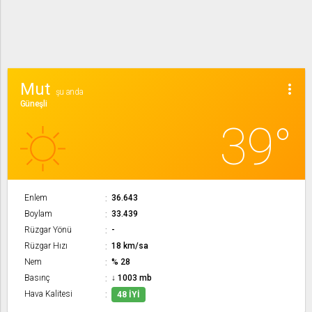
Mut
more_vert
şu anda
Güneşli
39°
Enlem
36.643
Boylam
33.439
Rüzgar Yönü
-
Rüzgar Hızı
18 km/sa
Nem
% 28
Basınç
↓ 1003 mb
Hava Kalitesi
48 İYI