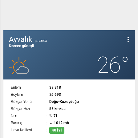
Ayvalık
more_vert
şu anda
Kısmen güneşli
26°
Enlem
39.318
Boylam
26.693
Rüzgar Yönü
Doğu-Kuzeydoğu
Rüzgar Hızı
58 km/sa
Nem
% 71
Basınç
↔ 1012 mb
Hava Kalitesi
40 İYI