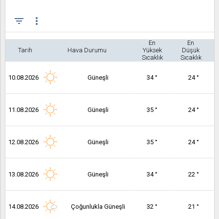
filter_list
more_vert
En
En
Tarih
Hava Durumu
Yüksek
Düşük
Sıcaklık
Sıcaklık
10.08.2026
Güneşli
34 °
24 °
11.08.2026
Güneşli
35 °
24 °
12.08.2026
Güneşli
35 °
24 °
13.08.2026
Güneşli
34 °
22 °
14.08.2026
Çoğunlukla Güneşli
32 °
21 °