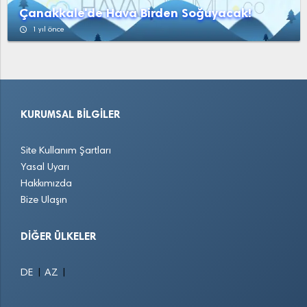
Çanakkale'de Hava Birden Soğuyacak!
access_time
1 yıl önce
KURUMSAL BILGILER
Site Kullanım Şartları
Yasal Uyarı
Hakkımızda
Bize Ulaşın
DIĞER ÜLKELER
|
|
DE
AZ