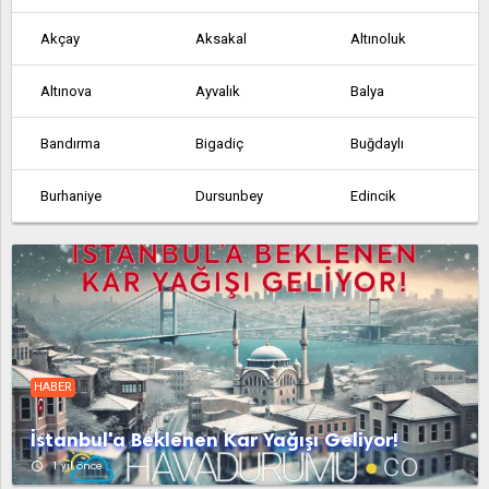
Akçay
Aksakal
Altınoluk
Altınova
Ayvalık
Balya
Bandırma
Bigadiç
Buğdaylı
Burhaniye
Dursunbey
Edincik
Edremit
Erdek
Fındıklı
Gökçedağ
Gömeç
Gönen
Havran
İvrindi
Kalkım
HABER
Kepsut
Manyas
Marmara
İstanbul'a Beklenen Kar Yağışı Geliyor!
Osmaniye
Sarıköy
Savaştepe
access_time
1 yıl önce