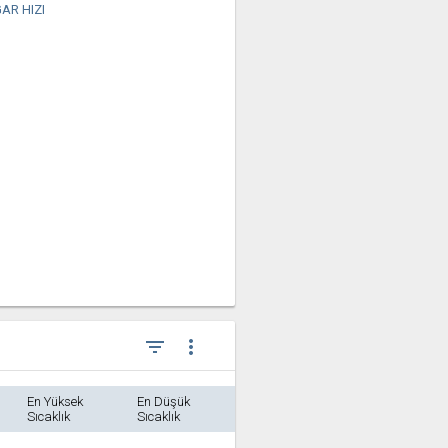
AR HIZI
filter_list
more_vert
En Yüksek
En Düşük
Sıcaklık
Sıcaklık