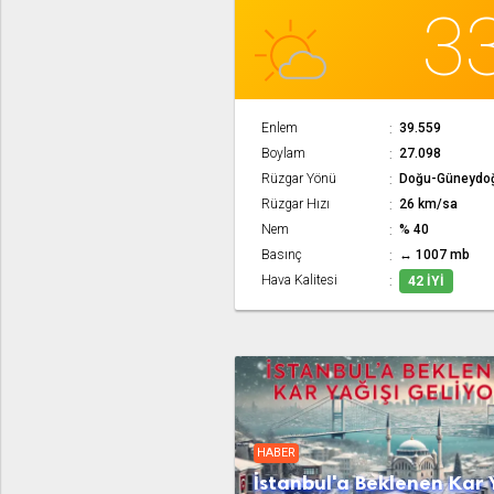
3
Enlem
39.559
Boylam
27.098
Rüzgar Yönü
Doğu-Güneydo
Rüzgar Hızı
26 km/sa
Nem
% 40
Basınç
↔ 1007 mb
Hava Kalitesi
42 İYI
HABER
İstanbul'a Beklenen Kar 