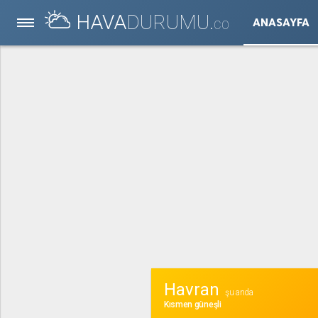
HAVA
DURUMU.
ANASAYFA
CO
Havran
şu anda
Kısmen güneşli