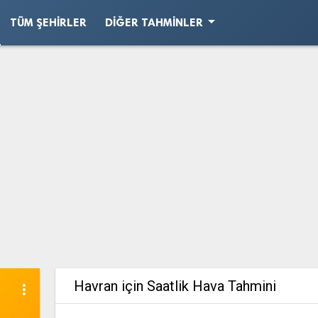
arrow_drop_down
TÜM ŞEHIRLER
DIĞER TAHMINLER
Havran için Saatlik Hava Tahmini
more_vert