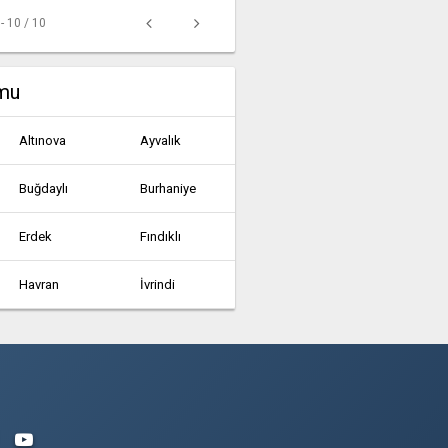
 - 10 / 10
umu
Altınova
Ayvalık
Buğdaylı
Burhaniye
Erdek
Fındıklı
Havran
İvrindi
Marmara
Osmaniye
Sındırgı
Susurluk
Yağlılar