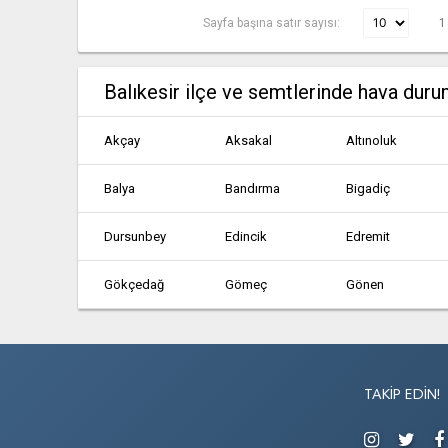
Sayfa başına satır sayısı:
1
Balıkesir ilçe ve semtlerinde hava dur
Akçay
Aksakal
Altınoluk
Balya
Bandırma
Bigadiç
Dursunbey
Edincik
Edremit
Gökçedağ
Gömeç
Gönen
Kalkım
Kepsut
Manyas
Sarıköy
Savaştepe
Şevketiye
TAKIP EDIN!
Tatlısu
Türkeli
Türközü