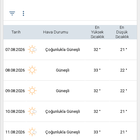
filter_list
more_vert
En
En
Tarih
Hava Durumu
Yüksek
Düşük
Sıcaklık
Sıcaklık
07.08.2026
Çoğunlukla Güneşli
32 °
21 °
08.08.2026
Güneşli
33 °
22 °
09.08.2026
Güneşli
32 °
22 °
10.08.2026
Çoğunlukla Güneşli
32 °
21 °
11.08.2026
Çoğunlukla Güneşli
33 °
21 °