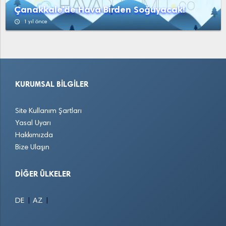
Çanakkale'de Hava Birden Soğuyacak!
access_time
1 yıl önce
KURUMSAL BILGILER
Site Kullanım Şartları
Yasal Uyarı
Hakkımızda
Bize Ulaşın
DIĞER ÜLKELER
|
|
DE
AZ