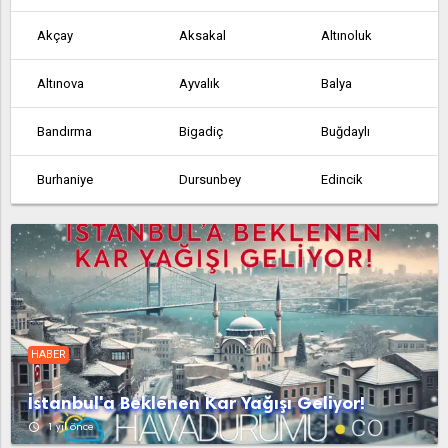
Akçay
Aksakal
Altınoluk
Altınova
Ayvalık
Balya
Bandırma
Bigadiç
Buğdaylı
Burhaniye
Dursunbey
Edincik
Edremit
Erdek
Fındıklı
Gökçedağ
Gömeç
Gönen
Havran
İvrindi
Kalkım
HABER
Kepsut
Manyas
Marmara
İstanbul'a Beklenen Kar Yağışı Geliyor!
Osmaniye
Sarıköy
Savaştepe
access_time
1 yıl önce