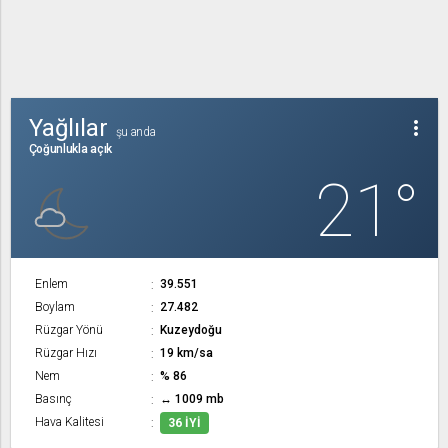
Yağlılar
more_vert
şu anda
Çoğunlukla açık
21°
Enlem
39.551
Boylam
27.482
Rüzgar Yönü
Kuzeydoğu
Rüzgar Hızı
19 km/sa
Nem
% 86
Basınç
↔ 1009 mb
Hava Kalitesi
36 İYI