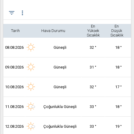
filter_list
more_vert
En
En
Tarih
Hava Durumu
Yüksek
Düşük
Sıcaklık
Sıcaklık
08.08.2026
Güneşli
32 °
18 °
09.08.2026
Güneşli
31 °
18 °
10.08.2026
Güneşli
32 °
17 °
11.08.2026
Çoğunlukla Güneşli
33 °
18 °
12.08.2026
Çoğunlukla Güneşli
33 °
19 °