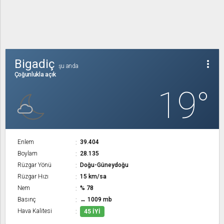
Bigadiç
more_vert
şu anda
Çoğunlukla açık
19°
Enlem
39.404
Boylam
28.135
Rüzgar Yönü
Doğu-Güneydoğu
Rüzgar Hızı
15 km/sa
Nem
% 78
Basınç
↔ 1009 mb
Hava Kalitesi
45 İYI