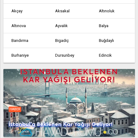
Akçay
Aksakal
Altınoluk
Altınova
Ayvalık
Balya
Bandırma
Bigadiç
Buğdaylı
Burhaniye
Dursunbey
Edincik
Edremit
Erdek
Fındıklı
Gökçedağ
Gömeç
Gönen
Havran
İvrindi
Kalkım
HABER
Kepsut
Manyas
Marmara
İstanbul'a Beklenen Kar Yağışı Geliyor!
Osmaniye
Sarıköy
Savaştepe
access_time
1 yıl önce