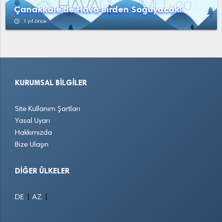
Çanakkale'de Hava Birden Soğuyacak!
access_time
1 yıl önce
KURUMSAL BILGILER
Site Kullanım Şartları
Yasal Uyarı
Hakkımızda
Bize Ulaşın
DIĞER ÜLKELER
|
|
DE
AZ