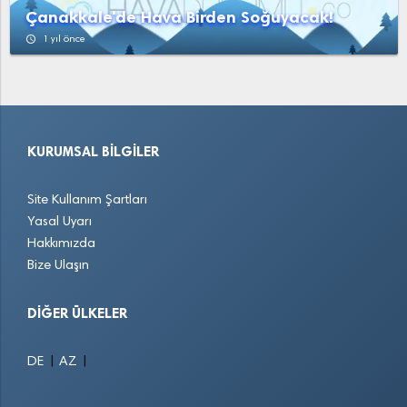
Çanakkale'de Hava Birden Soğuyacak!
access_time
1 yıl önce
KURUMSAL BILGILER
Site Kullanım Şartları
Yasal Uyarı
Hakkımızda
Bize Ulaşın
DIĞER ÜLKELER
|
|
DE
AZ