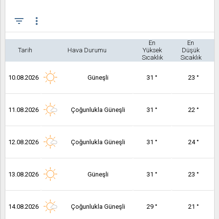
filter_list
more_vert
En
En
Tarih
Hava Durumu
Yüksek
Düşük
Sıcaklık
Sıcaklık
10.08.2026
Güneşli
31 °
23 °
11.08.2026
Çoğunlukla Güneşli
31 °
22 °
12.08.2026
Çoğunlukla Güneşli
31 °
24 °
13.08.2026
Güneşli
31 °
23 °
14.08.2026
Çoğunlukla Güneşli
29 °
21 °