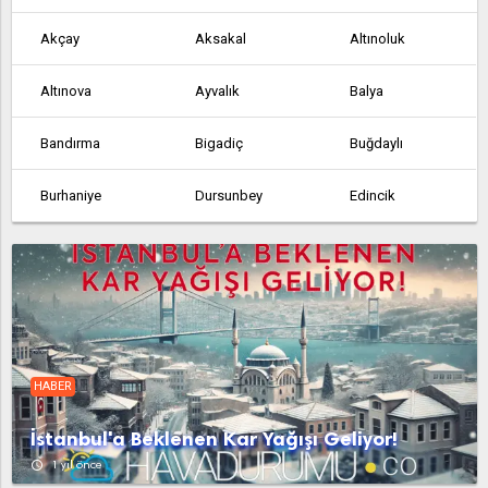
Akçay
Aksakal
Altınoluk
Altınova
Ayvalık
Balya
Bandırma
Bigadiç
Buğdaylı
Burhaniye
Dursunbey
Edincik
Edremit
Erdek
Fındıklı
Gökçedağ
Gömeç
Gönen
Havran
İvrindi
Kalkım
HABER
Kepsut
Manyas
Marmara
İstanbul'a Beklenen Kar Yağışı Geliyor!
Osmaniye
Sarıköy
Savaştepe
access_time
1 yıl önce