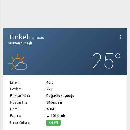
Türkeli
more_vert
şu anda
Kısmen güneşli
25°
Enlem
40.5
Boylam
27.5
Rüzgar Yönü
Doğu-Kuzeydoğu
Rüzgar Hızı
34 km/sa
Nem
% 84
Basınç
↔ 1014 mb
Hava Kalitesi
44 İYI