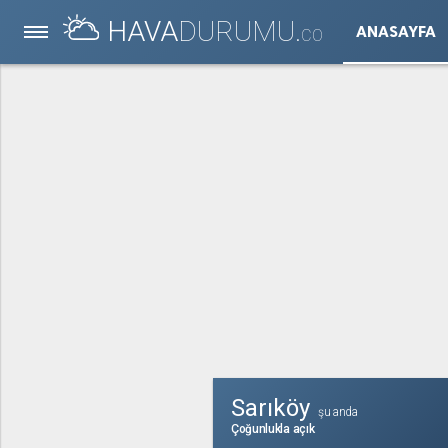
HAVA
DURUMU.
ANASAYFA
CO
Sarıköy
şu anda
Çoğunlukla açık