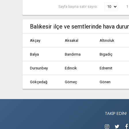
Sayfa başına satır sayısı:
1
Balıkesir ilçe ve semtlerinde hava dur
Akçay
Aksakal
Altınoluk
Balya
Bandırma
Bigadiç
Dursunbey
Edincik
Edremit
Gökçedağ
Gömeç
Gönen
Kalkım
Kepsut
Manyas
Sarıköy
Savaştepe
Şevketiye
TAKIP EDIN!
Tatlısu
Türkeli
Türközü