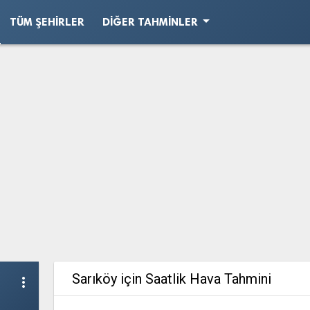
arrow_drop_down
TÜM ŞEHIRLER
DIĞER TAHMINLER
Sarıköy için Saatlik Hava Tahmini
more_vert