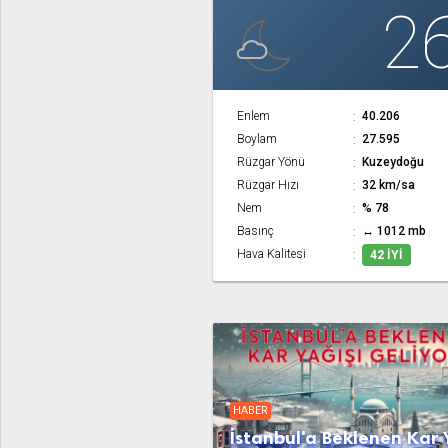
2
Enlem
40.206
Boylam
27.595
Rüzgar Yönü
Kuzeydoğu
Rüzgar Hızı
32 km/sa
Nem
% 78
Basınç
↔ 1012 mb
Hava Kalitesi
42 İYI
HABER
İstanbul'a Beklenen Kar 