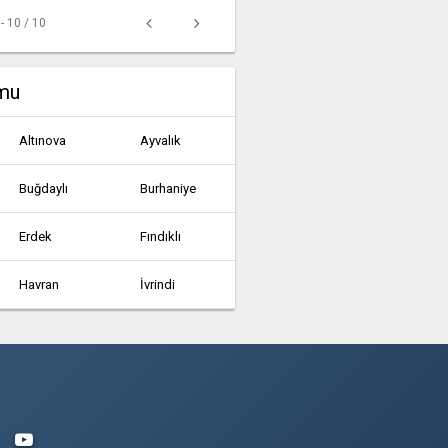
 - 10 / 10
umu
Altınova
Ayvalık
Buğdaylı
Burhaniye
Erdek
Fındıklı
Havran
İvrindi
Marmara
Osmaniye
Sındırgı
Susurluk
Yağlılar