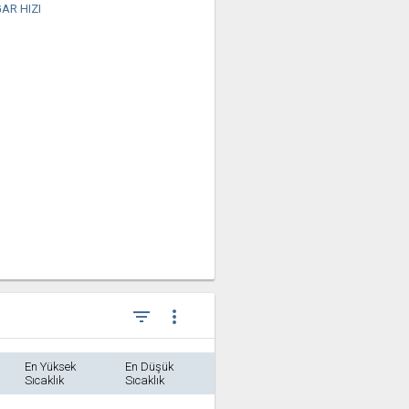
AR HIZI
filter_list
more_vert
En Yüksek
En Düşük
Sıcaklık
Sıcaklık