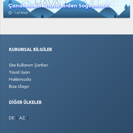
Çanakkale'de Hava Birden Soğuyacak!
access_time
1 yıl önce
KURUMSAL BILGILER
Site Kullanım Şartları
Yasal Uyarı
Hakkımızda
Bize Ulaşın
DIĞER ÜLKELER
|
|
DE
AZ