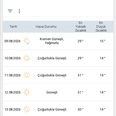
filter_list
more_vert
En
En
Tarih
Hava Durumu
Yüksek
Düşük
Sıcaklık
Sıcaklık
Kısmen Güneşli,
09.08.2026
29 °
15 °
Yağmurlu
10.08.2026
Çoğunlukla Güneşli
29 °
14 °
11.08.2026
Çoğunlukla Güneşli
31 °
14 °
12.08.2026
Güneşli
31 °
14 °
13.08.2026
Çoğunlukla Güneşli
30 °
14 °