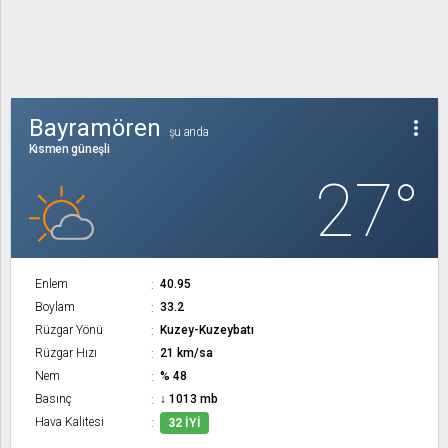
Bayramören
more_vert
şu anda
Kısmen güneşli
27°
Enlem
40.95
Boylam
33.2
Rüzgar Yönü
Kuzey-Kuzeybatı
Rüzgar Hızı
21 km/sa
Nem
% 48
Basınç
↓ 1013 mb
Hava Kalitesi
32 İYI