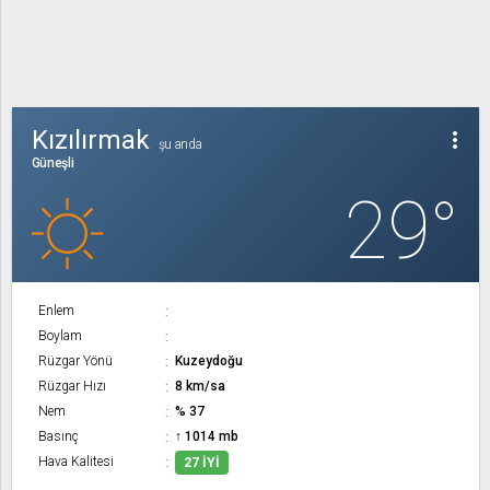
Kızılırmak
more_vert
şu anda
Güneşli
29°
Enlem
Boylam
Rüzgar Yönü
Kuzeydoğu
Rüzgar Hızı
8 km/sa
Nem
% 37
Basınç
↑ 1014 mb
Hava Kalitesi
27 İYI