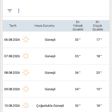
filter_list
more_vert
En
En
Tarih
Hava Durumu
Yüksek
Düşük
Sıcaklık
Sıcaklık
06.08.2026
Güneşli
33 °
17 °
07.08.2026
Güneşli
35 °
18 °
08.08.2026
Güneşli
36 °
20 °
09.08.2026
Güneşli
34 °
19 °
10.08.2026
Çoğunlukla Güneşli
33 °
18 °