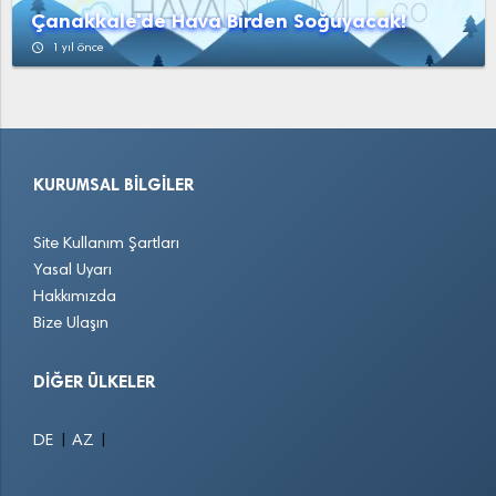
Çanakkale'de Hava Birden Soğuyacak!
access_time
1 yıl önce
KURUMSAL BILGILER
Site Kullanım Şartları
Yasal Uyarı
Hakkımızda
Bize Ulaşın
DIĞER ÜLKELER
|
|
DE
AZ