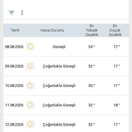
filter_list
more_vert
En
En
Tarih
Hava Durumu
Yüksek
Düşük
Sıcaklık
Sıcaklık
08.08.2026
Güneşli
34 °
17 °
09.08.2026
Çoğunlukla Güneşli
33 °
17 °
10.08.2026
Çoğunlukla Güneşli
30 °
17 °
11.08.2026
Çoğunlukla Güneşli
32 °
18 °
12.08.2026
Çoğunlukla Güneşli
33 °
17 °