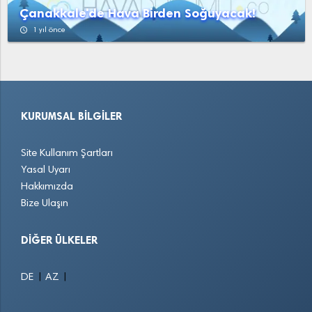
Çanakkale'de Hava Birden Soğuyacak!
access_time
1 yıl önce
KURUMSAL BILGILER
Site Kullanım Şartları
Yasal Uyarı
Hakkımızda
Bize Ulaşın
DIĞER ÜLKELER
|
|
DE
AZ