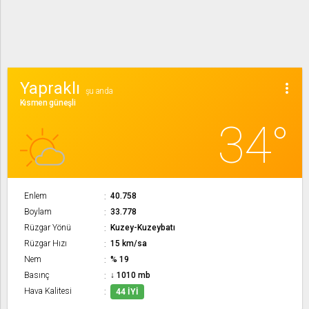
Yapraklı
more_vert
şu anda
Kısmen güneşli
34°
Enlem
40.758
Boylam
33.778
Rüzgar Yönü
Kuzey-Kuzeybatı
Rüzgar Hızı
15 km/sa
Nem
% 19
Basınç
↓ 1010 mb
Hava Kalitesi
44 İYI