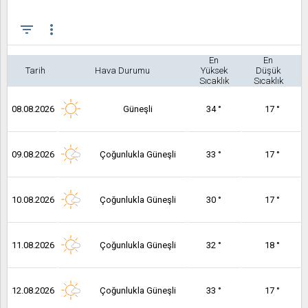
filter_list
more_vert
En
En
Tarih
Hava Durumu
Yüksek
Düşük
Sıcaklık
Sıcaklık
08.08.2026
Güneşli
34 °
17 °
09.08.2026
Çoğunlukla Güneşli
33 °
17 °
10.08.2026
Çoğunlukla Güneşli
30 °
17 °
11.08.2026
Çoğunlukla Güneşli
32 °
18 °
12.08.2026
Çoğunlukla Güneşli
33 °
17 °