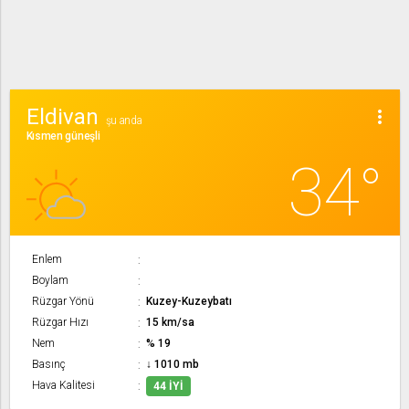
Eldivan
more_vert
şu anda
Kısmen güneşli
34°
Enlem
Boylam
Rüzgar Yönü
Kuzey-Kuzeybatı
Rüzgar Hızı
15 km/sa
Nem
% 19
Basınç
↓ 1010 mb
Hava Kalitesi
44 İYI