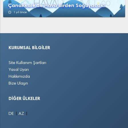
Çanakkale'de Hava Birden Soğuyacak!
access_time
1 yıl önce
KURUMSAL BILGILER
Site Kullanım Şartları
Yasal Uyarı
Hakkımızda
Bize Ulaşın
DIĞER ÜLKELER
|
|
DE
AZ