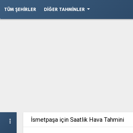
arrow_drop_down
TÜM ŞEHIRLER
DIĞER TAHMINLER
İsmetpaşa için Saatlik Hava Tahmini
more_vert