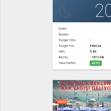
2
Enlem
Boylam
Rüzgar Yönü
-
Rüzgar Hızı
6 km/sa
Nem
% 83
Basınç
↑ 1012 mb
Hava Kalitesi
49 İYI
HABER
İstanbul'a Beklenen Kar 