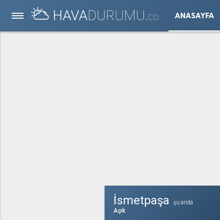
HAVA
DURUMU.
ANASAYFA
CO
İsmetpaşa
şu anda
Açık