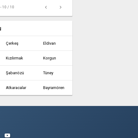
 - 10 / 10
u
Çerkeş
Eldivan
Kızılırmak
Korgun
Şabanözü
Tüney
Atkaracalar
Bayramören
Ilgaz
İsmetpaşa
Orta
Ortamahalle
Yapraklı