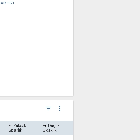
AR HIZI
filter_list
more_vert
En Yüksek
En Düşük
Sıcaklık
Sıcaklık