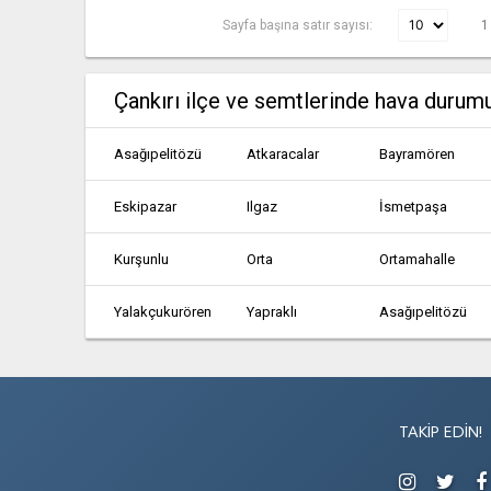
Sayfa başına satır sayısı:
1
Çankırı ilçe ve semtlerinde hava durum
Asağıpelitözü
Atkaracalar
Bayramören
Eskipazar
Ilgaz
İsmetpaşa
Kurşunlu
Orta
Ortamahalle
Yalakçukurören
Yapraklı
Asağıpelitözü
Çerkeş
Eldivan
Eskipazar
Kızılırmak
Korgun
Kurşunlu
TAKIP EDIN!
Şabanözü
Tüney
Yalakçukurören