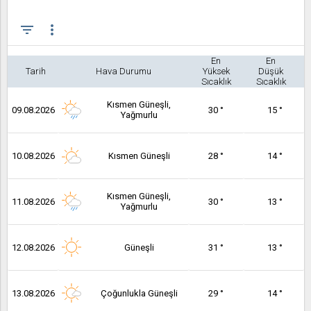
filter_list
more_vert
En
En
Tarih
Hava Durumu
Yüksek
Düşük
Sıcaklık
Sıcaklık
Kısmen Güneşli,
09.08.2026
30 °
15 °
Yağmurlu
10.08.2026
Kısmen Güneşli
28 °
14 °
Kısmen Güneşli,
11.08.2026
30 °
13 °
Yağmurlu
12.08.2026
Güneşli
31 °
13 °
13.08.2026
Çoğunlukla Güneşli
29 °
14 °