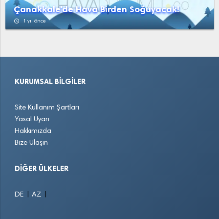
Çanakkale'de Hava Birden Soğuyacak!
access_time
1 yıl önce
KURUMSAL BILGILER
Site Kullanım Şartları
Yasal Uyarı
Hakkımızda
Bize Ulaşın
DIĞER ÜLKELER
|
|
DE
AZ