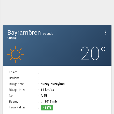
Bayramören
more_vert
şu anda
Güneşli
20°
Enlem
Boylam
Rüzgar Yönü
Kuzey-Kuzeybatı
Rüzgar Hızı
13 km/sa
Nem
% 58
Basınç
↔ 1013 mb
Hava Kalitesi
41 İYI