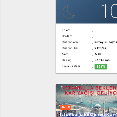
1
Enlem
Boylam
Rüzgar Yönü
Kuzey-Kuzeyba
Rüzgar Hızı
9 km/sa
Nem
% 92
Basınç
↓ 1016 mb
Hava Kalitesi
32 İYI
HABER
İstanbul'a Beklenen Kar 