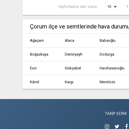
Sayfa başına satır sayısı:
1
Çorum ilçe ve semtlerinde hava durum
Ağaçam
Alaca
Babaoğlu
Boğazkaya
Demirşeyh
Dodurga
Evci
Gökçebel
Hacıhasanoğlu
Kâmil
Kargı
Mecitözü
Ovacıksuyu
Sungurlu
Uğurludağ
Agacam
Agcakoyun
Agiroglan
TAKIP EDIN!
Akcakoy
Akcakoyunlu
Akcali