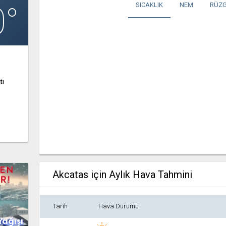
0°
SICAKLIK
NEM
RÜZG
tı
Akcatas için Aylık Hava Tahmini
Tarih
Hava Durumu
Yağışı