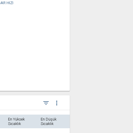
AR HIZI
filter_list
more_vert
En Yüksek
En Düşük
Sıcaklık
Sıcaklık