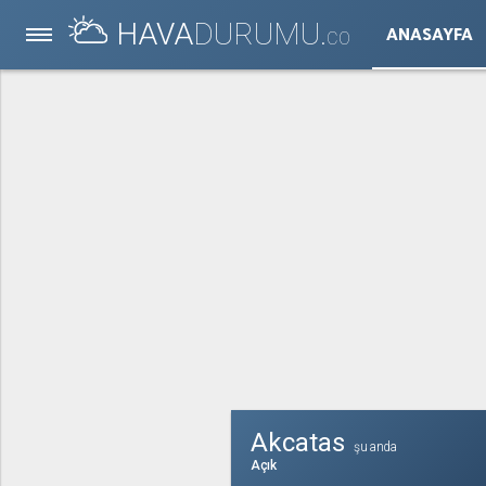
HAVA
DURUMU.
ANASAYFA
CO
Akcatas
şu anda
Açık