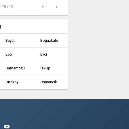
 - 10 / 10
u
Bayat
Boğazkale
Evci
Evci
Hamamözü
İskilip
Ortaköy
Osmancık
Abdullah
Acipinar
Ahiilyas
Ahmetoglan
Akcatas
Akkaya