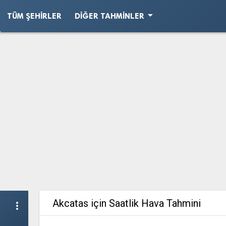
arrow_drop_down
TÜM ŞEHIRLER
DIĞER TAHMINLER
Akcatas için Saatlik Hava Tahmini
more_vert