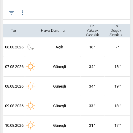
filter_list
more_vert
En
En
Tarih
Hava Durumu
Yüksek
Düşük
Sıcaklık
Sıcaklık
06.08.2026
Açık
16 °
- °
07.08.2026
Güneşli
34 °
18 °
08.08.2026
Güneşli
34 °
19 °
09.08.2026
Güneşli
33 °
18 °
10.08.2026
Güneşli
31 °
17 °