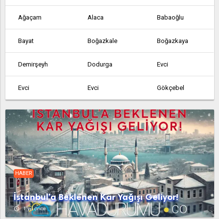
Ağaçam
Alaca
Babaoğlu
Bayat
Boğazkale
Boğazkaya
Demirşeyh
Dodurga
Evci
Evci
Evci
Gökçebel
Hacıhasanoğlu
Hamamözü
İskilip
Kâmil
Kargı
Mecitözü
Ortaköy
Osmancık
Ovacıksuyu
HABER
Sungurlu
Uğurludağ
Abdullah
İstanbul'a Beklenen Kar Yağışı Geliyor!
Acipinar
Agacam
Agcakoyun
access_time
1 yıl önce