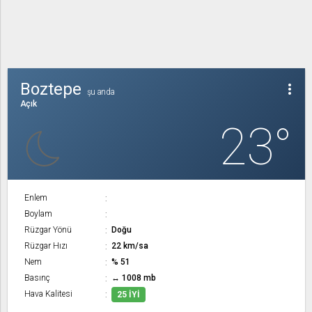
Boztepe
more_vert
şu anda
Açık
23°
Enlem
Boylam
Rüzgar Yönü
Doğu
Rüzgar Hızı
22 km/sa
Nem
% 51
Basınç
↔ 1008 mb
Hava Kalitesi
25 İYI