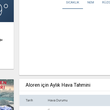
9°
SICAKLIK
NEM
RÜZG
ğu
Aloren için Aylık Hava Tahmini
Tarih
Hava Durumu
Yağışı