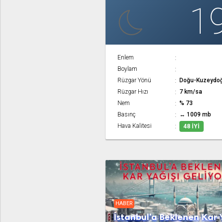
1
Enlem
Boylam
Rüzgar Yönü
Doğu-Kuzeydo
Rüzgar Hızı
7 km/sa
Nem
% 73
Basınç
↔ 1009 mb
Hava Kalitesi
48 İYI
HABER
İstanbul'a Beklenen Kar 