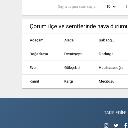
Sayfa başına satır sayısı:
1
Çorum ilçe ve semtlerinde hava durum
Ağaçam
Alaca
Babaoğlu
Boğazkaya
Demirşeyh
Dodurga
Evci
Gökçebel
Hacıhasanoğlu
Kâmil
Kargı
Mecitözü
Ovacıksuyu
Sungurlu
Uğurludağ
Agacam
Agcakoyun
Agiroglan
TAKIP EDIN!
Akcakoy
Akcakoyunlu
Akcali