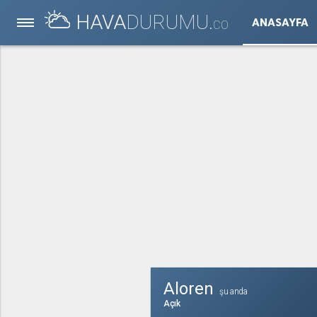
HAVA
DURUMU.
ANASAYFA
CO
Aloren
şu anda
Açık