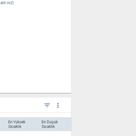
AR HIZI
filter_list
more_vert
En Yüksek
En Düşük
Sıcaklık
Sıcaklık