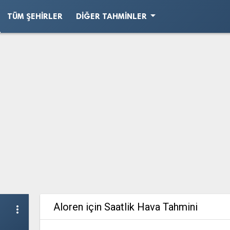
arrow_drop_down
TÜM ŞEHIRLER
DIĞER TAHMINLER
Aloren için Saatlik Hava Tahmini
more_vert