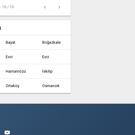
 - 10 / 10
u
Bayat
Boğazkale
Evci
Evci
Hamamözü
İskilip
Ortaköy
Osmancık
Abdullah
Acipinar
Ahiilyas
Ahmetoglan
Akcatas
Akkaya