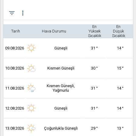
filter_list
more_vert
En
En
Tarih
Hava Durumu
Yüksek
Düşük
Sıcaklık
Sıcaklık
09.08.2026
Güneşli
31 °
14 °
10.08.2026
Kısmen Güneşli
30 °
15 °
Kısmen Güneşli,
11.08.2026
31 °
14 °
Yağmurlu
12.08.2026
Güneşli
31 °
14 °
13.08.2026
Çoğunlukla Güneşli
29 °
13 °