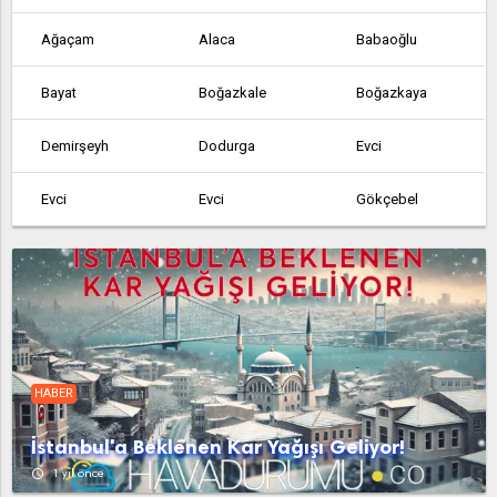
Ağaçam
Alaca
Babaoğlu
Bayat
Boğazkale
Boğazkaya
Demirşeyh
Dodurga
Evci
Evci
Evci
Gökçebel
Hacıhasanoğlu
Hamamözü
İskilip
Kâmil
Kargı
Mecitözü
Ortaköy
Osmancık
Ovacıksuyu
HABER
Sungurlu
Uğurludağ
Abdullah
İstanbul'a Beklenen Kar Yağışı Geliyor!
Acipinar
Agacam
Agcakoyun
access_time
1 yıl önce