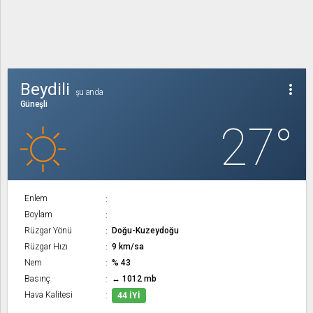
Beydili
more_vert
şu anda
Güneşli
27°
Enlem
Boylam
Rüzgar Yönü
Doğu-Kuzeydoğu
Rüzgar Hızı
9 km/sa
Nem
% 43
Basınç
↔ 1012 mb
Hava Kalitesi
44 İYI