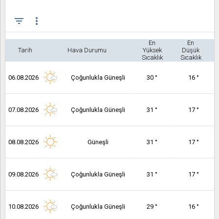
filter_list
more_vert
En
En
Tarih
Hava Durumu
Yüksek
Düşük
Sıcaklık
Sıcaklık
06.08.2026
Çoğunlukla Güneşli
30 °
16 °
07.08.2026
Çoğunlukla Güneşli
31 °
17 °
08.08.2026
Güneşli
31 °
17 °
09.08.2026
Çoğunlukla Güneşli
31 °
17 °
10.08.2026
Çoğunlukla Güneşli
29 °
16 °