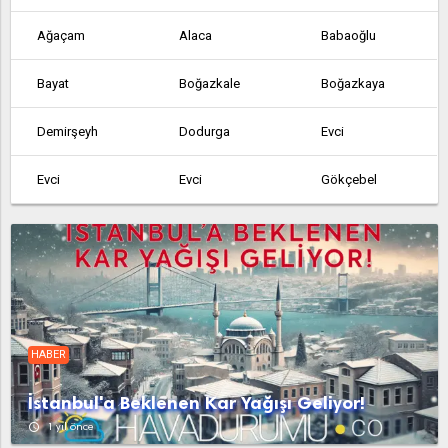
Ağaçam
Alaca
Babaoğlu
Bayat
Boğazkale
Boğazkaya
Demirşeyh
Dodurga
Evci
Evci
Evci
Gökçebel
Hacıhasanoğlu
Hamamözü
İskilip
Kâmil
Kargı
Mecitözü
Ortaköy
Osmancık
Ovacıksuyu
HABER
Sungurlu
Uğurludağ
Abdullah
İstanbul'a Beklenen Kar Yağışı Geliyor!
Acipinar
Agacam
Agcakoyun
access_time
1 yıl önce