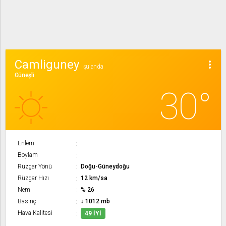
Camliguney
more_vert
şu anda
Güneşli
30°
Enlem
Boylam
Rüzgar Yönü
Doğu-Güneydoğu
Rüzgar Hızı
12 km/sa
Nem
% 26
Basınç
↓ 1012 mb
Hava Kalitesi
49 İYI