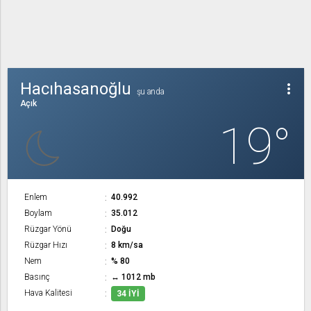
Hacıhasanoğlu
more_vert
şu anda
Açık
19°
Enlem
40.992
Boylam
35.012
Rüzgar Yönü
Doğu
Rüzgar Hızı
8 km/sa
Nem
% 80
Basınç
↔ 1012 mb
Hava Kalitesi
34 İYI