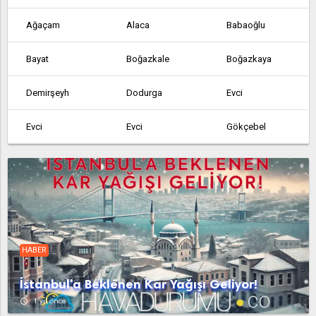
Ağaçam
Alaca
Babaoğlu
Bayat
Boğazkale
Boğazkaya
Demirşeyh
Dodurga
Evci
Evci
Evci
Gökçebel
Hacıhasanoğlu
Hamamözü
İskilip
Kâmil
Kargı
Mecitözü
Ortaköy
Osmancık
Ovacıksuyu
HABER
Sungurlu
Uğurludağ
Abdullah
İstanbul'a Beklenen Kar Yağışı Geliyor!
Acipinar
Agacam
Agcakoyun
access_time
1 yıl önce