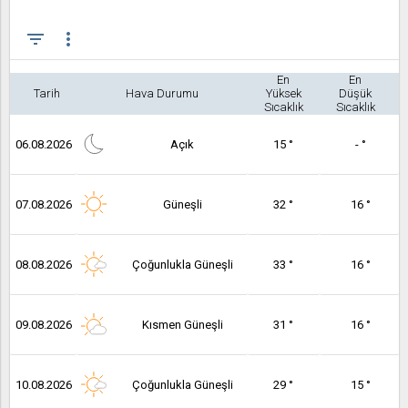
filter_list
more_vert
En
En
Tarih
Hava Durumu
Yüksek
Düşük
Sıcaklık
Sıcaklık
06.08.2026
Açık
15 °
- °
07.08.2026
Güneşli
32 °
16 °
08.08.2026
Çoğunlukla Güneşli
33 °
16 °
09.08.2026
Kısmen Güneşli
31 °
16 °
10.08.2026
Çoğunlukla Güneşli
29 °
15 °