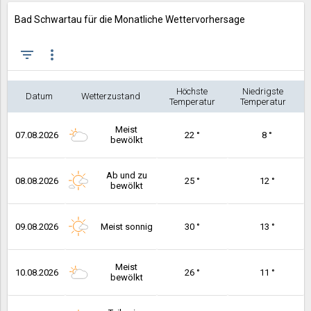
Bad Schwartau für die Monatliche Wettervorhersage
filter_list
more_vert
Höchste
Niedrigste
Datum
Wetterzustand
Temperatur
Temperatur
Meist
07.08.2026
22 °
8 °
bewölkt
Ab und zu
08.08.2026
25 °
12 °
bewölkt
09.08.2026
Meist sonnig
30 °
13 °
Meist
10.08.2026
26 °
11 °
bewölkt