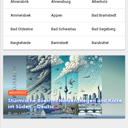
Ahrensbök
Ahrensburg
Altenholz
Ammersbek
Appen
Bad Bramstedt
Bad Oldesloe
Bad Schwartau
Bad Segeberg
Bargteheide
Barmstedt
Barsbüttel
Bordesholm
Brunsbüttel
Büchen
Büdelsdorf
Büsum
Eckernförde
Ellerau
Elmschenhagen
Elmshorn
NACHRICHT
Eutin
Fehmarn
Flensburg
Stürmische Böen im Norden, Regen und Kälte
im Süden – Deutsc...
Flintbek
Fockbek
Friedrichsort
access_time
vor 1 Jahr
Garstedt
Geesthacht
Glashütte