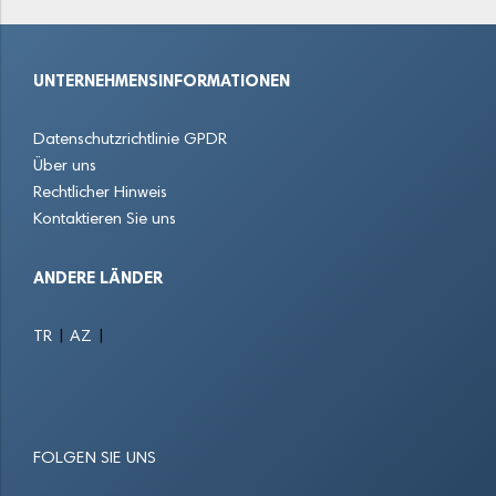
Glinde
Glücksburg
Glückstadt
UNTERNEHMENSINFORMATIONEN
Grömitz
Großhansdorf
Halstenbek
Datenschutzrichtlinie GPDR
Handewitt
Harksheide
Harrislee
Über uns
Rechtlicher Hinweis
Heide
Heikendorf
Heiligenhafen
Kontaktieren Sie uns
Henstedt-Ulzburg
Hohenlockstedt
Horst
ANDERE LÄNDER
Husum
Itzehoe
Kaltenkirchen
|
|
TR
AZ
Kappeln
Kellinghusen
Kronshagen
Kropp
Kücknitz
Laboe
FOLGEN SIE UNS
Lauenburg
Leck
Lübeck