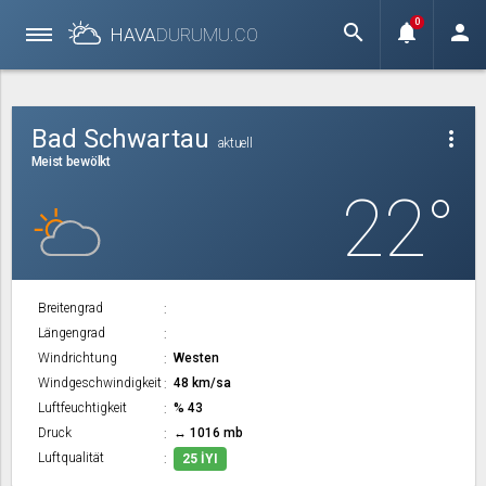
0
search
notifications
person
HAVA
DURUMU.
CO
Bad Schwartau
more_vert
aktuell
Meist bewölkt
22°
Breitengrad
Längengrad
Windrichtung
Westen
Windgeschwindigkeit
48 km/sa
Luftfeuchtigkeit
% 43
Druck
↔ 1016 mb
Luftqualität
25 İYI