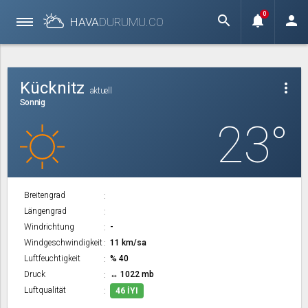
0
search
notifications
person
HAVA
DURUMU.
CO
Kücknitz
more_vert
aktuell
Sonnig
23°
Breitengrad
Längengrad
Windrichtung
-
Windgeschwindigkeit
11 km/sa
Luftfeuchtigkeit
% 40
Druck
↔ 1022 mb
Luftqualität
46 İYI