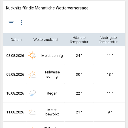
Kücknitz für die Monatliche Wettervorhersage
filter_list
more_vert
Höchste
Niedrigste
Datum
Wetterzustand
Temperatur
Temperatur
08.08.2026
Meist sonnig
24 °
11 °
Teilweise
09.08.2026
30 °
13 °
sonnig
10.08.2026
Regen
22 °
11 °
Meist
11.08.2026
21 °
9 °
bewölkt