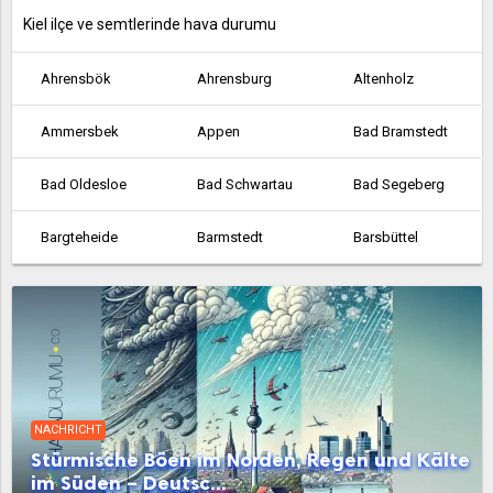
Kiel ilçe ve semtlerinde hava durumu
Ahrensbök
Ahrensburg
Altenholz
Ammersbek
Appen
Bad Bramstedt
Bad Oldesloe
Bad Schwartau
Bad Segeberg
Bargteheide
Barmstedt
Barsbüttel
Bordesholm
Brunsbüttel
Büchen
Büdelsdorf
Büsum
Eckernförde
Ellerau
Elmschenhagen
Elmshorn
NACHRICHT
Eutin
Fehmarn
Flensburg
Stürmische Böen im Norden, Regen und Kälte
im Süden – Deutsc...