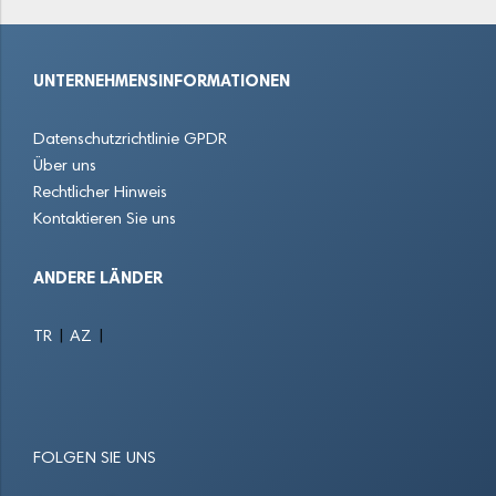
Glinde
Glücksburg
Glückstadt
UNTERNEHMENSINFORMATIONEN
Grömitz
Großhansdorf
Halstenbek
Datenschutzrichtlinie GPDR
Handewitt
Harksheide
Harrislee
Über uns
Rechtlicher Hinweis
Heide
Heikendorf
Heiligenhafen
Kontaktieren Sie uns
Henstedt-Ulzburg
Hohenlockstedt
Horst
ANDERE LÄNDER
Husum
Itzehoe
Kaltenkirchen
|
|
TR
AZ
Kappeln
Kellinghusen
Kronshagen
Kropp
Kücknitz
Laboe
FOLGEN SIE UNS
Lauenburg
Leck
Lübeck