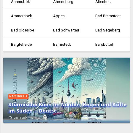
Ahrensbök
Ahrensburg
Altenholz
Ammersbek
Appen
Bad Bramstedt
Bad Oldesloe
Bad Schwartau
Bad Segeberg
Bargteheide
Barmstedt
Barsbüttel
Bordesholm
Brunsbüttel
Büchen
Büdelsdorf
Büsum
Eckernförde
Ellerau
Elmschenhagen
Elmshorn
NACHRICHT
Eutin
Fehmarn
Flensburg
Stürmische Böen im Norden, Regen und Kälte
im Süden – Deutsc...
Flintbek
Fockbek
Friedrichsort
access_time
vor 1 Jahr
Garstedt
Geesthacht
Glashütte