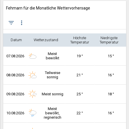
Fehmarn für die Monatliche Wettervorhersage
filter_list
more_vert
Höchste
Niedrigste
Datum
Wetterzustand
Temperatur
Temperatur
Meist
07.08.2026
19 °
15 °
bewölkt
Teilweise
08.08.2026
21 °
16 °
sonnig
09.08.2026
Meist sonnig
25 °
18 °
Meist
10.08.2026
bewölkt,
22 °
16 °
regnerisch