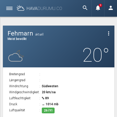
0
search
notifications
person
HAVA
DURUMU.
CO
Fehmarn
more_vert
aktuell
Meist bewölkt
20°
Breitengrad
Längengrad
Windrichtung
Südwesten
Windgeschwindigkeit
20 km/sa
Luftfeuchtigkeit
% 89
Druck
↔ 1014 mb
Luftqualität
26 İYI