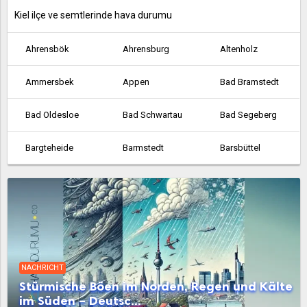
Kiel ilçe ve semtlerinde hava durumu
Ahrensbök
Ahrensburg
Altenholz
Ammersbek
Appen
Bad Bramstedt
Bad Oldesloe
Bad Schwartau
Bad Segeberg
Bargteheide
Barmstedt
Barsbüttel
Bordesholm
Brunsbüttel
Büchen
Büdelsdorf
Büsum
Eckernförde
Ellerau
Elmschenhagen
Elmshorn
NACHRICHT
Eutin
Fehmarn
Flensburg
Stürmische Böen im Norden, Regen und Kälte
im Süden – Deutsc...