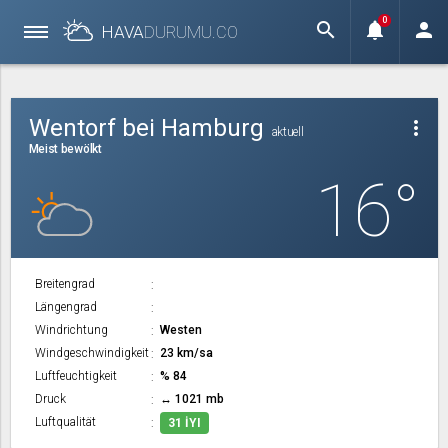
0
search
notifications
person
HAVA
DURUMU.
CO
Wentorf bei Hamburg
more_vert
aktuell
Meist bewölkt
16°
Breitengrad
Längengrad
Windrichtung
Westen
Windgeschwindigkeit
23 km/sa
Luftfeuchtigkeit
% 84
Druck
↔ 1021 mb
Luftqualität
31 İYI