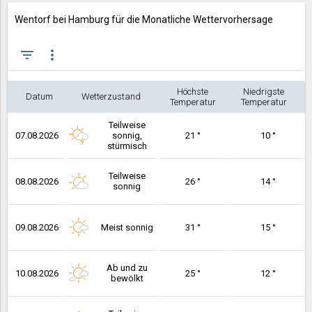
Wentorf bei Hamburg für die Monatliche Wettervorhersage
filter_list
more_vert
Höchste
Niedrigste
Datum
Wetterzustand
Temperatur
Temperatur
Teilweise
07.08.2026
sonnig,
21 °
10 °
stürmisch
Teilweise
08.08.2026
26 °
14 °
sonnig
09.08.2026
Meist sonnig
31 °
15 °
Ab und zu
10.08.2026
25 °
12 °
bewölkt