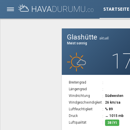
HAVA
DURUMU.
STARTSEITE
CO
Glashütte
aktuell
Meist sonnig
1
Breitengrad
Längengrad
Windrichtung
Südwesten
Windgeschwindigkeit
26 km/sa
Luftfeuchtigkeit
% 89
Druck
↔ 1015 mb
Luftqualität
38 İYI