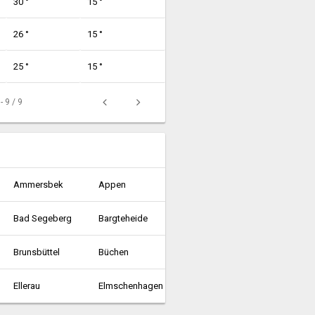
30 °
15 °
26 °
15 °
25 °
15 °
 - 9 / 9
Ammersbek
Appen
Bad Segeberg
Bargteheide
Brunsbüttel
Büchen
Ellerau
Elmschenhagen