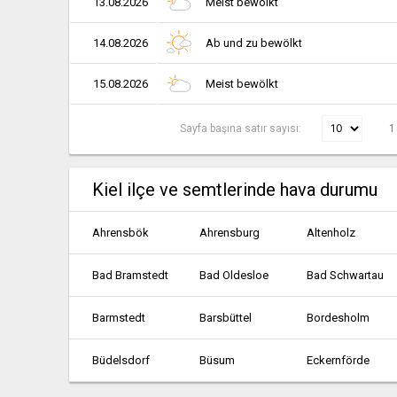
13.08.2026
Meist bewölkt
14.08.2026
Ab und zu bewölkt
15.08.2026
Meist bewölkt
Sayfa başına satır sayısı:
1
Kiel ilçe ve semtlerinde hava durumu
Ahrensbök
Ahrensburg
Altenholz
Bad Bramstedt
Bad Oldesloe
Bad Schwartau
Barmstedt
Barsbüttel
Bordesholm
Büdelsdorf
Büsum
Eckernförde