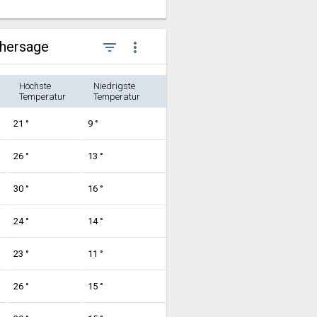
rhersage
filter_list
more_vert
Höchste
Niedrigste
Temperatur
Temperatur
21 °
9 °
26 °
13 °
30 °
16 °
24 °
14 °
23 °
11 °
26 °
15 °