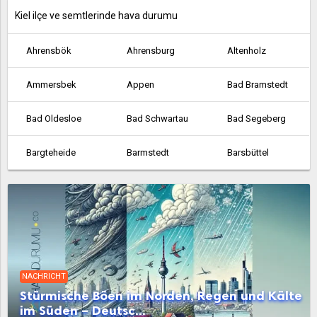
Kiel ilçe ve semtlerinde hava durumu
Ahrensbök
Ahrensburg
Altenholz
Ammersbek
Appen
Bad Bramstedt
Bad Oldesloe
Bad Schwartau
Bad Segeberg
Bargteheide
Barmstedt
Barsbüttel
Bordesholm
Brunsbüttel
Büchen
Büdelsdorf
Büsum
Eckernförde
Ellerau
Elmschenhagen
Elmshorn
NACHRICHT
Eutin
Fehmarn
Flensburg
Stürmische Böen im Norden, Regen und Kälte
im Süden – Deutsc...