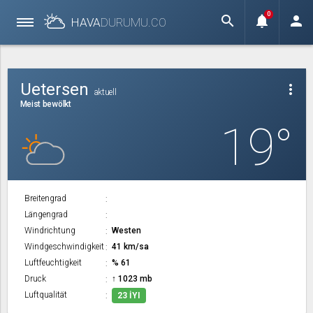
0
search
notifications
person
HAVA
DURUMU.
CO
Uetersen
more_vert
aktuell
Meist bewölkt
19°
Breitengrad
Längengrad
Windrichtung
Westen
Windgeschwindigkeit
41 km/sa
Luftfeuchtigkeit
% 61
Druck
↑ 1023 mb
Luftqualität
23 İYI