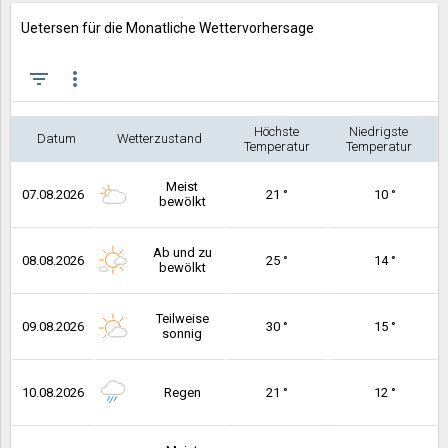
Uetersen für die Monatliche Wettervorhersage
filter_list
more_vert
Höchste
Niedrigste
Datum
Wetterzustand
Temperatur
Temperatur
Meist
07.08.2026
21 °
10 °
bewölkt
Ab und zu
08.08.2026
25 °
14 °
bewölkt
Teilweise
09.08.2026
30 °
15 °
sonnig
10.08.2026
Regen
21 °
12 °