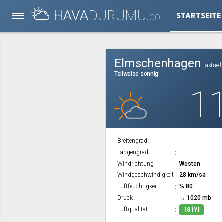
HAVA
DURUMU.
STARTSEITE
CO
Elmschenhagen
aktuell
Teilweise sonnig
1
Breitengrad
Längengrad
Windrichtung
Westen
Windgeschwindigkeit
28 km/sa
Luftfeuchtigkeit
% 80
Druck
↔ 1020 mb
Luftqualität
18 İYI