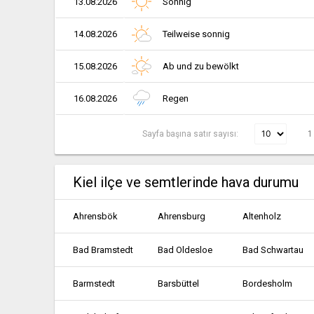
13.08.2026
Sonnig
14.08.2026
Teilweise sonnig
15.08.2026
Ab und zu bewölkt
16.08.2026
Regen
Sayfa başına satır sayısı:
1
Kiel ilçe ve semtlerinde hava durumu
Ahrensbök
Ahrensburg
Altenholz
Bad Bramstedt
Bad Oldesloe
Bad Schwartau
Barmstedt
Barsbüttel
Bordesholm