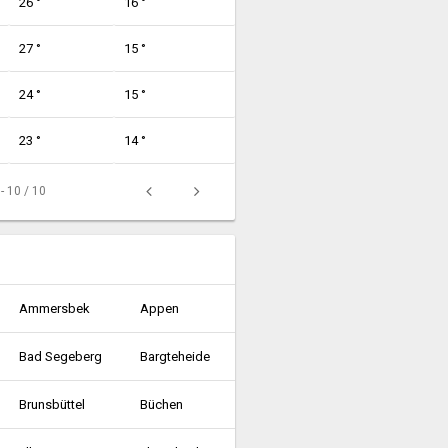
26 °
16 °
27 °
15 °
24 °
15 °
23 °
14 °
 - 10 / 10
Ammersbek
Appen
Bad Segeberg
Bargteheide
Brunsbüttel
Büchen