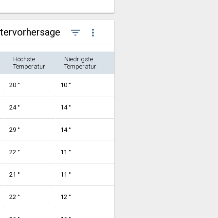
ttervorhersage
filter_list
more_vert
Höchste
Niedrigste
Temperatur
Temperatur
20 °
10 °
24 °
14 °
29 °
14 °
22 °
11 °
21 °
11 °
22 °
12 °