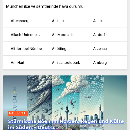
München ilçe ve semtlerinde hava durumu
Abensberg
Aichach
Allach
Allach-Untermenzing
Alt Moosach
Altdorf
Altdorf bei Nürnberg
Altötting
Alzenau
Am Hart
Am Luitpoldpark
Amberg
Ansbach
Aschaffenburg
Au-Haidhausen
Aubing-Lochhausen-Langwied
Aubing-Süd
Augsburg
Bad Abbach
Bad Aibling
Bad Kissingen
NACHRICHT
Bad Neustadt an der Saale
Bad Reichenhall
Bamberg
Stürmische Böen im Norden, Regen und Kälte
im Süden – Deutsc...