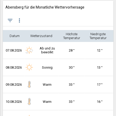
Abensberg für die Monatliche Wettervorhersage
filter_list
more_vert
Höchste
Niedrigste
Datum
Wetterzustand
Temperatur
Temperatur
Ab und zu
07.08.2026
28 °
12 °
bewölkt
08.08.2026
Sonnig
30 °
13 °
09.08.2026
Warm
33 °
17 °
10.08.2026
Warm
33 °
16 °