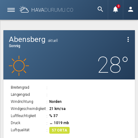
0
search
notifications
person
HAVA
DURUMU.
CO
Abensberg
more_vert
aktuell
Sonnig
28°
Breitengrad
Längengrad
Windrichtung
Norden
Windgeschwindigkeit
21 km/sa
Luftfeuchtigkeit
% 37
Druck
↔ 1019 mb
Luftqualität
57 ORTA