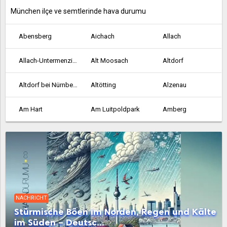
München ilçe ve semtlerinde hava durumu
Abensberg
Aichach
Allach
Allach-Untermenzing
Alt Moosach
Altdorf
Altdorf bei Nürnberg
Altötting
Alzenau
Am Hart
Am Luitpoldpark
Amberg
Ansbach
Aschaffenburg
Au-Haidhausen
Aubing-Lochhausen-Langwied
Aubing-Süd
Augsburg
Bad Abbach
Bad Aibling
Bad Kissingen
NACHRICHT
Bad Neustadt an der Saale
Bad Reichenhall
Bamberg
Stürmische Böen im Norden, Regen und Kälte
im Süden – Deutsc...