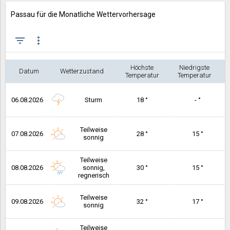
Passau für die Monatliche Wettervorhersage
filter_list
more_vert
Höchste
Niedrigste
Datum
Wetterzustand
Temperatur
Temperatur
06.08.2026
Sturm
18 °
- °
Teilweise
07.08.2026
28 °
15 °
sonnig
Teilweise
08.08.2026
sonnig,
30 °
15 °
regnerisch
Teilweise
09.08.2026
32 °
17 °
sonnig
Teilweise