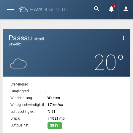
0
search
notifications
person
HAVA
DURUMU.
CO
Passau
more_vert
aktuell
Bewölkt
20°
Breitengrad
Längengrad
Windrichtung
Westen
Windgeschwindigkeit
17 km/sa
Luftfeuchtigkeit
% 91
Druck
↑ 1021 mb
Luftqualität
38 İYI