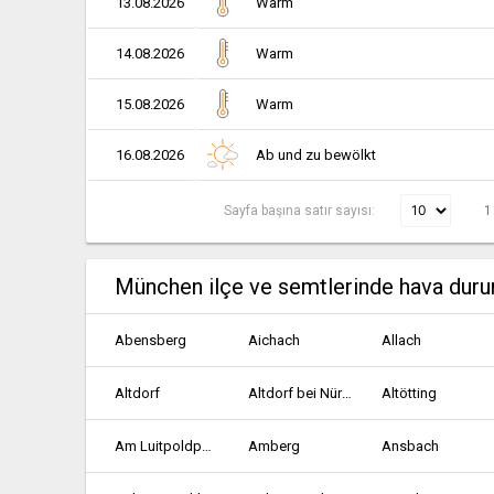
13.08.2026
Warm
14.08.2026
Warm
15.08.2026
Warm
16.08.2026
Ab und zu bewölkt
Sayfa başına satır sayısı:
1
München ilçe ve semtlerinde hava dur
Abensberg
Aichach
Allach
Altdorf
Altdorf bei Nürnberg
Altötting
Am Luitpoldpark
Amberg
Ansbach