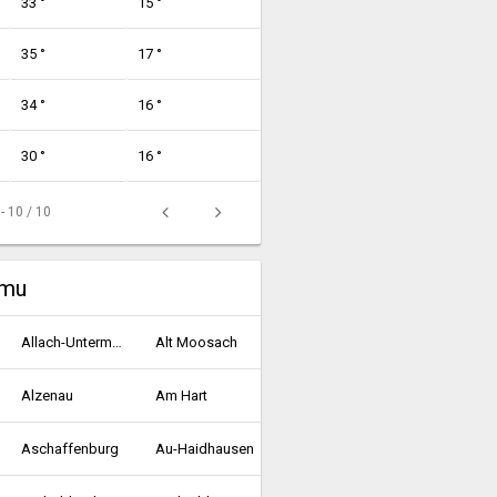
33 °
15 °
35 °
17 °
34 °
16 °
30 °
16 °
 - 10 / 10
umu
Allach-Untermenzing
Alt Moosach
Alzenau
Am Hart
Aschaffenburg
Au-Haidhausen