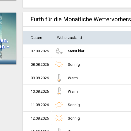
Fürth für die Monatliche Wettervorher
Datum
Wetterzustand
en,
en –
07.08.2026
Meist klar
08.08.2026
Sonnig
09.08.2026
Warm
10.08.2026
Warm
11.08.2026
Sonnig
12.08.2026
Sonnig