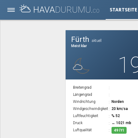
HAVA
DURUMU.
STARTSEITE
CO
Fürth
aktuell
Meist klar
1
Breitengrad
Längengrad
Windrichtung
Norden
Windgeschwindigkeit
20 km/sa
Luftfeuchtigkeit
% 52
Druck
↔ 1021 mb
Luftqualität
49 İYI