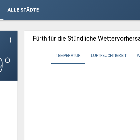
ALLE STÄDTE
Fürth für die Stündliche Wettervorhers
more_vert
9°
TEMPERATUR
LUFTFEUCHTIGKEIT
W