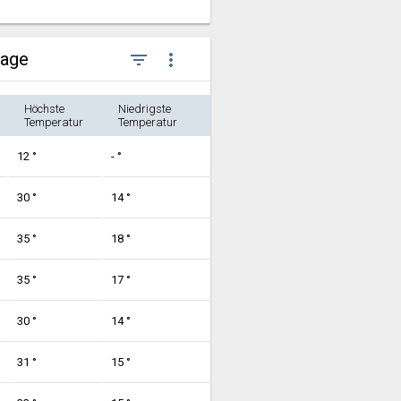
sage
filter_list
more_vert
Höchste
Niedrigste
Temperatur
Temperatur
12 °
- °
30 °
14 °
35 °
18 °
35 °
17 °
30 °
14 °
31 °
15 °