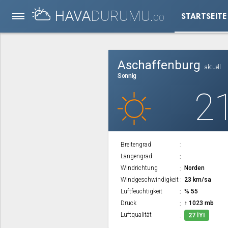
HAVA
DURUMU.
STARTSEITE
CO
Aschaffenburg
aktuell
Sonnig
2
Breitengrad
Längengrad
Windrichtung
Norden
Windgeschwindigkeit
23 km/sa
Luftfeuchtigkeit
% 55
Druck
↑ 1023 mb
Luftqualität
27 İYI