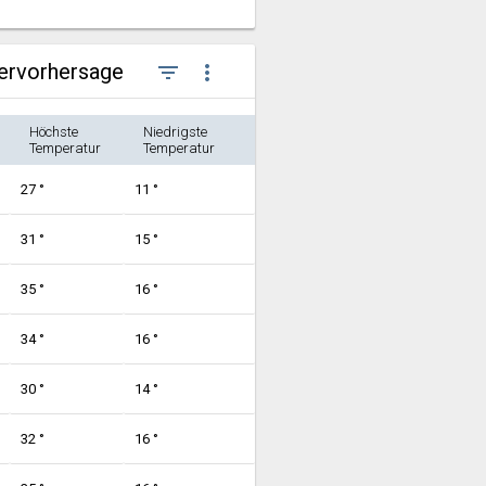
tervorhersage
filter_list
more_vert
Höchste
Niedrigste
Temperatur
Temperatur
27 °
11 °
31 °
15 °
35 °
16 °
34 °
16 °
30 °
14 °
32 °
16 °