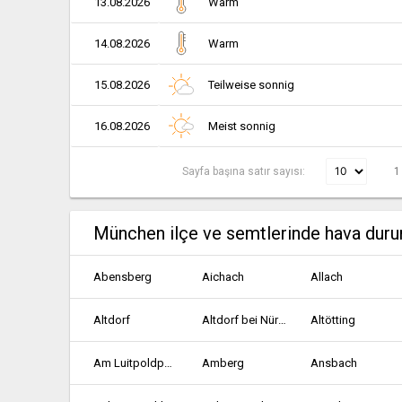
13.08.2026
Warm
14.08.2026
Warm
15.08.2026
Teilweise sonnig
16.08.2026
Meist sonnig
Sayfa başına satır sayısı:
1
München ilçe ve semtlerinde hava dur
Abensberg
Aichach
Allach
Altdorf
Altdorf bei Nürnberg
Altötting
Am Luitpoldpark
Amberg
Ansbach