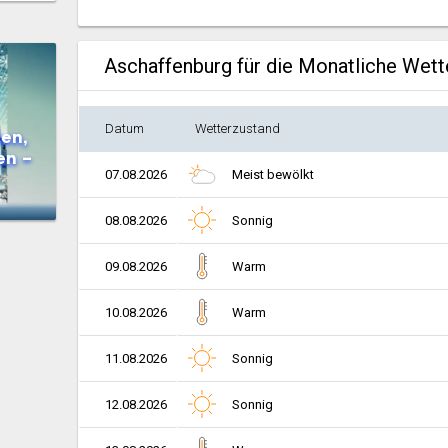
Aschaffenburg für die Monatliche Wet
Datum
Wetterzustand
en,
en –
07.08.2026
Meist bewölkt
08.08.2026
Sonnig
09.08.2026
Warm
10.08.2026
Warm
11.08.2026
Sonnig
12.08.2026
Sonnig