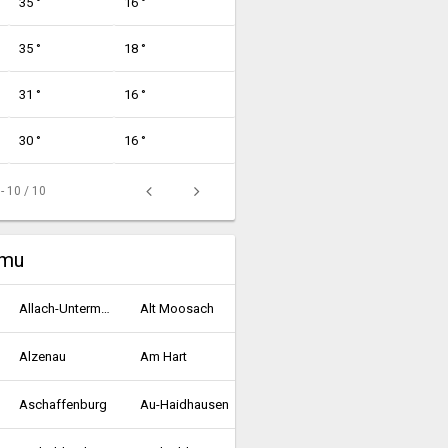
35 °
16 °
35 °
18 °
31 °
16 °
30 °
16 °
 - 10 / 10
umu
Allach-Untermenzing
Alt Moosach
Alzenau
Am Hart
Aschaffenburg
Au-Haidhausen