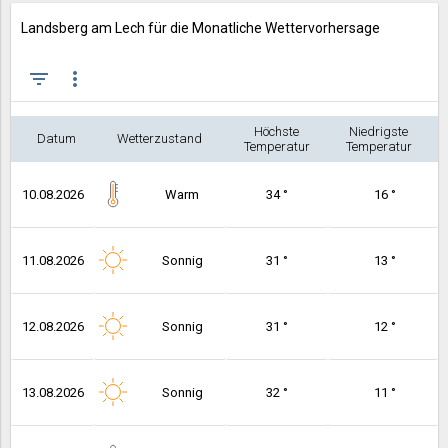
Landsberg am Lech für die Monatliche Wettervorhersage
filter_list
more_vert
Höchste
Niedrigste
Datum
Wetterzustand
Temperatur
Temperatur
10.08.2026
Warm
34 °
16 °
11.08.2026
Sonnig
31 °
13 °
12.08.2026
Sonnig
31 °
12 °
13.08.2026
Sonnig
32 °
11 °