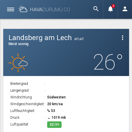
0
search
notifications
person
HAVA
DURUMU.
CO
Landsberg am Lech
more_vert
aktuell
Meist sonnig
26°
Breitengrad
Längengrad
Windrichtung
Südwesten
Windgeschwindigkeit
20 km/sa
Luftfeuchtigkeit
% 53
Druck
↔ 1019 mb
Luftqualität
32 İYI