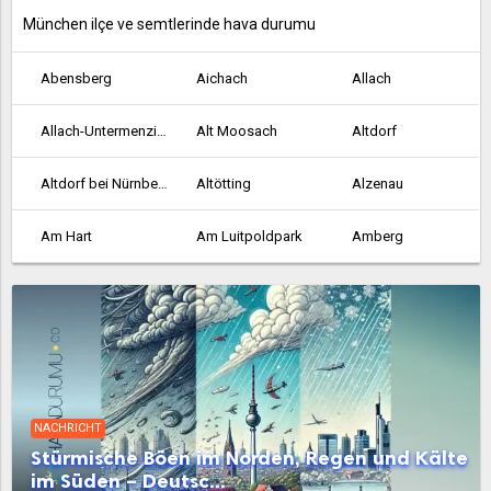
München ilçe ve semtlerinde hava durumu
Abensberg
Aichach
Allach
Allach-Untermenzing
Alt Moosach
Altdorf
Altdorf bei Nürnberg
Altötting
Alzenau
Am Hart
Am Luitpoldpark
Amberg
Ansbach
Aschaffenburg
Au-Haidhausen
Aubing-Lochhausen-Langwied
Aubing-Süd
Augsburg
Bad Abbach
Bad Aibling
Bad Kissingen
NACHRICHT
Bad Neustadt an der Saale
Bad Reichenhall
Bamberg
Stürmische Böen im Norden, Regen und Kälte
im Süden – Deutsc...