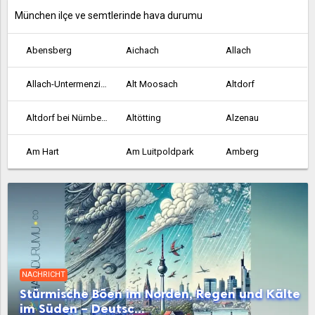
München ilçe ve semtlerinde hava durumu
Abensberg
Aichach
Allach
Allach-Untermenzing
Alt Moosach
Altdorf
Altdorf bei Nürnberg
Altötting
Alzenau
Am Hart
Am Luitpoldpark
Amberg
Ansbach
Aschaffenburg
Au-Haidhausen
Aubing-Lochhausen-Langwied
Aubing-Süd
Augsburg
Bad Abbach
Bad Aibling
Bad Kissingen
NACHRICHT
Bad Neustadt an der Saale
Bad Reichenhall
Bamberg
Stürmische Böen im Norden, Regen und Kälte
im Süden – Deutsc...