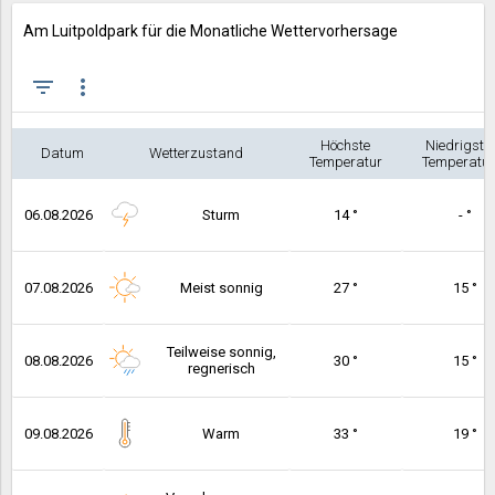
Am Luitpoldpark für die Monatliche Wettervorhersage
filter_list
more_vert
Höchste
Niedrigste
Datum
Wetterzustand
Temperatur
Temperatur
06.08.2026
Sturm
14 °
- °
07.08.2026
Meist sonnig
27 °
15 °
Teilweise sonnig,
08.08.2026
30 °
15 °
regnerisch
09.08.2026
Warm
33 °
19 °