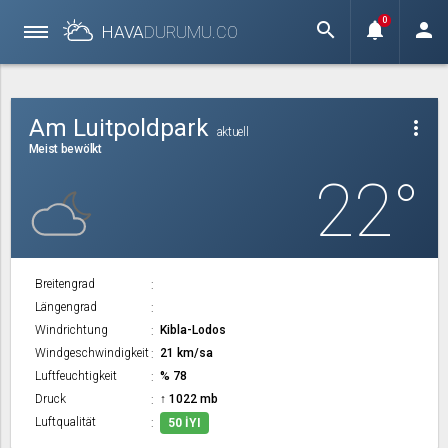
0
search
notifications
person
HAVA
DURUMU.
CO
Am Luitpoldpark
more_vert
aktuell
Meist bewölkt
22°
Breitengrad
Längengrad
Windrichtung
Kibla-Lodos
Windgeschwindigkeit
21 km/sa
Luftfeuchtigkeit
% 78
Druck
↑ 1022 mb
Luftqualität
50 İYI